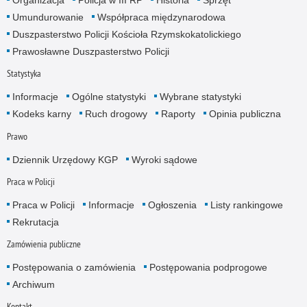
Organizacja
Policja w III RP
Historia
Sprzęt
Umundurowanie
Współpraca międzynarodowa
Duszpasterstwo Policji Kościoła Rzymskokatolickiego
Prawosławne Duszpasterstwo Policji
Statystyka
Informacje
Ogólne statystyki
Wybrane statystyki
Kodeks karny
Ruch drogowy
Raporty
Opinia publiczna
Prawo
Dziennik Urzędowy KGP
Wyroki sądowe
Praca w Policji
Praca w Policji
Informacje
Ogłoszenia
Listy rankingowe
Rekrutacja
Zamówienia publiczne
Postępowania o zamówienia
Postępowania podprogowe
Archiwum
Kontakt