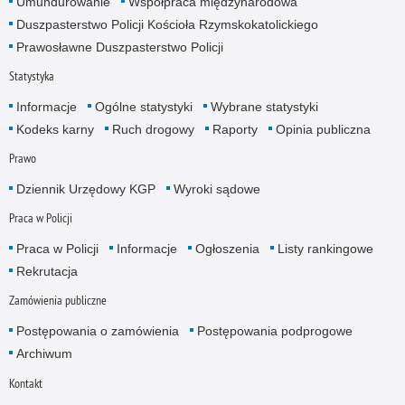
Umundurowanie
Współpraca międzynarodowa
Duszpasterstwo Policji Kościoła Rzymskokatolickiego
Prawosławne Duszpasterstwo Policji
Statystyka
Informacje
Ogólne statystyki
Wybrane statystyki
Kodeks karny
Ruch drogowy
Raporty
Opinia publiczna
Prawo
Dziennik Urzędowy KGP
Wyroki sądowe
Praca w Policji
Praca w Policji
Informacje
Ogłoszenia
Listy rankingowe
Rekrutacja
Zamówienia publiczne
Postępowania o zamówienia
Postępowania podprogowe
Archiwum
Kontakt