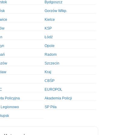
ystok
Bydgoszcz
ńsk
Gorzów Wlkp.
wice
Kielce
ków
KSP
in
Łódź
tyn
Opole
nań
Radom
szów
Szczecin
cław
Kraj
CBŚP
C
EUROPOL
ta Policyjna
Akademia Policji
 Legionowo
SP Piła
łupsk