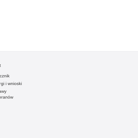
Kradzieże z włamaniem
Kultura
Logistyka, wyposażenie
Materiały wybuchowe
Nagrodzeni policjanci
Napady na banki
Napady na taksówkarzy
t
Napady na tiry
cznik
Nielegalny handel farmaceutykami
gi i wnioski
Nietrzeźwi kierujący
awy
eranów
Nietrzeźwi opiekunowie
Nietrzeźwi pracownicy
Niszczenie mienia
Nowoczesne technologie w pracy Policji
Odpowiedzialność majątkowa Policji