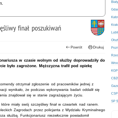
Biał
m.
Gda
Kato
Kra
ęśliwy finał poszukiwań
Lubl
Olsz
Powrót
Drukuj
Poz
Rze
cjonariusza w czasie wolnym od służby doprowadziły do
Wro
ycie było zagrożone. Mężczyzna trafił pod opiekę
KGP
CBZ
 komendy otrzymał zgłoszenie od pracowników jednej z
Gaze
acji wynikało, że podczas wykonywania badań oddalił się
CSP
enia znajdował się w stanie zagrażającym życiu.
SP S
 które miały swój szczęśliwy finał w czwartek nad ranem.
leckich Zagrodach przez policjanta z Wydziału Kryminalnego
za służbą. Funkcjonariusz niezwłocznie powiadomił