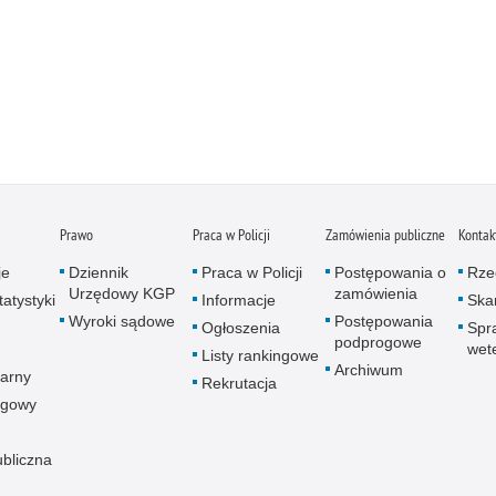
Prawo
Praca w Policji
Zamówienia publiczne
Kontak
je
Dziennik
Praca w Policji
Postępowania o
Rze
Urzędowy KGP
zamówienia
atystyki
Informacje
Skar
Wyroki sądowe
Postępowania
Ogłoszenia
Spr
podprogowe
wet
Listy rankingowe
Archiwum
arny
Rekrutacja
ogowy
ubliczna