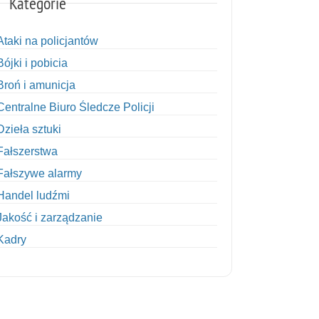
Kategorie
Ataki na policjantów
Bójki i pobicia
Broń i amunicja
Centralne Biuro Śledcze Policji
Dzieła sztuki
Fałszerstwa
Fałszywe alarmy
Handel ludźmi
Jakość i zarządzanie
Kadry
Kobiety w Policji
Korupcja
Kradzież