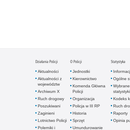
Działania Policji
O Policji
Statystyka
Aktualności
Jednostki
Informac
Aktualności z
Kierownictwo
Ogólne st
województw
Komenda Główna
Wybrane
Archiwum X
Policji
statystyki
Ruch drogowy
Organizacja
Kodeks k
Poszukiwani
Policja w III RP
Ruch dr
Zaginieni
Historia
Raporty
Lotnictwo Policji
Sprzęt
Opinia p
Polemiki i
Umundurowanie