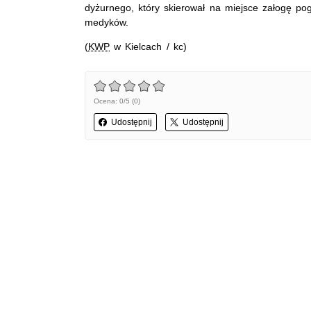
dyżurnego, który skierował na miejsce załogę po
medyków.
(
KWP
w Kielcach / kc)
Ocena: 0/5 (0)
Udostępnij
Udostępnij