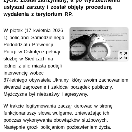
życia. Został zatrzymany, a po wytrzeźwieniu
usłyszał zarzuty i został objęty procedurą
wydalenia z terytorium RP.
W piątek (17 kwietnia 2026
r.) policjanci Samodzielnego
Pododdziału Prewencji
Policji w Ostrołęce pełniąc
służbę w Siedlcach na
jednej z ulic miasta podjęli
interwencję wobec
37‑letniego obywatela Ukrainy, który swoim zachowaniem
stwarzał zagrożenie i zakłócał porządek publiczny.
Mężczyzna był nietrzeźwy i agresywny.
W trakcie legitymowania zaczął kierować w stronę
funkcjonariuszy słowa wulgarne, znieważając ich
podczas wykonywania obowiązków służbowych.
Następnie groził policjantom pozbawieniem życia,