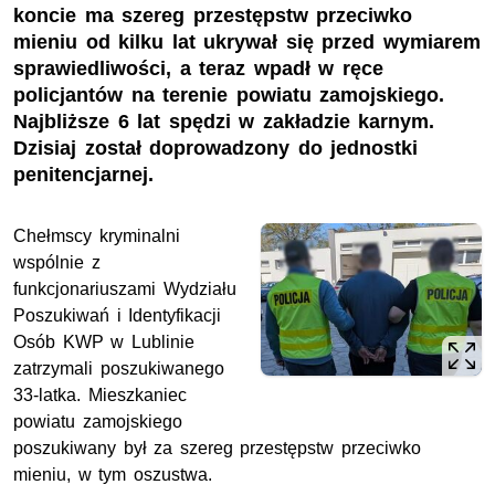
koncie ma szereg przestępstw przeciwko
mieniu od kilku lat ukrywał się przed wymiarem
sprawiedliwości, a teraz wpadł w ręce
policjantów na terenie powiatu zamojskiego.
Najbliższe 6 lat spędzi w zakładzie karnym.
Dzisiaj został doprowadzony do jednostki
penitencjarnej.
Chełmscy kryminalni
wspólnie z
funkcjonariuszami Wydziału
Poszukiwań i Identyfikacji
Osób
KWP
w Lublinie
zatrzymali poszukiwanego
33-latka. Mieszkaniec
powiatu zamojskiego
poszukiwany był za szereg przestępstw przeciwko
mieniu, w tym oszustwa.