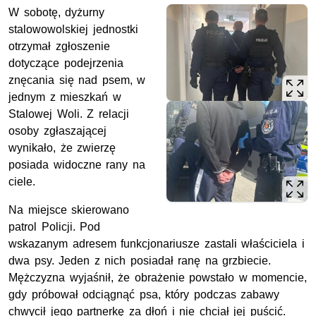
W sobotę, dyżurny
stalowowolskiej jednostki
otrzymał zgłoszenie
dotyczące podejrzenia
znęcania się nad psem, w
jednym z mieszkań w
Stalowej Woli. Z relacji
osoby zgłaszającej
wynikało, że zwierzę
posiada widoczne rany na
ciele.
Na miejsce skierowano
patrol Policji. Pod
wskazanym adresem funkcjonariusze zastali właściciela i
dwa psy. Jeden z nich posiadał ranę na grzbiecie.
Mężczyzna wyjaśnił, że obrażenie powstało w momencie,
gdy próbował odciągnąć psa, który podczas zabawy
chwycił jego partnerkę za dłoń i nie chciał jej puścić.