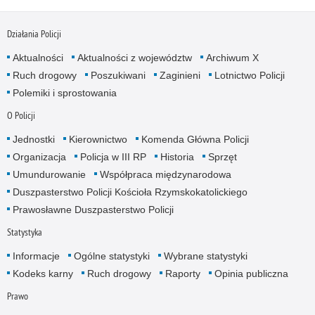
Działania Policji
Aktualności
Aktualności z województw
Archiwum X
Ruch drogowy
Poszukiwani
Zaginieni
Lotnictwo Policji
Polemiki i sprostowania
O Policji
Jednostki
Kierownictwo
Komenda Główna Policji
Organizacja
Policja w III RP
Historia
Sprzęt
Umundurowanie
Współpraca międzynarodowa
Duszpasterstwo Policji Kościoła Rzymskokatolickiego
Prawosławne Duszpasterstwo Policji
Statystyka
Informacje
Ogólne statystyki
Wybrane statystyki
Kodeks karny
Ruch drogowy
Raporty
Opinia publiczna
Prawo