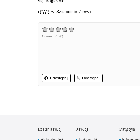
się tragicznie.
(
KWP
w Szczecinie / mw)
Ocena: 0/5 (0)
Udostępnij
Udostępnij
Działania Policji
O Policji
Statystyka
Aktualności
Jednostki
Informac