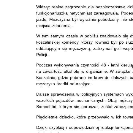
Widząc realne zagrożenie dla bezpieczeństwa dz
funkcjonariuszka natychmiast zareagowała. Podesz
jazdę. Mężczyzna był wyraźnie pobudzony, nie st
miejsca zdarzenia.
W tym samym czasie w pobliżu znajdowało się d
koszalińskiej komendy, którzy również byli po służ
oddalającym się mężczyzną, zatrzymali go i wspól
Policji.
Podczas wykonywania czynności 48 - letni kierują
na zawartość alkoholu w organizmie. W związku z
Koszalinie, gdzie pobrano im krew do dalszych 
mężczyzn środki odurzające.
Dalsze sprawdzenia w policyjnych systemach wyk
wszelkich pojazdów mechanicznych. Obaj mężczyźni 
Samochód, którym się poruszali, został zabezpiec
Pięcioletnie dziecko, które przebywało w ich tow
Dzięki szybkiej i odpowiedzialnej reakcji funkcjo