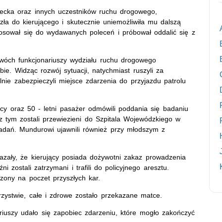
iecka oraz innych uczestników ruchu drogowego,
ła do kierującego i skutecznie uniemożliwiła mu dalszą
osował się do wydawanych poleceń i próbował oddalić się z
wóch funkcjonariuszy wydziału ruchu drogowego
bie. Widząc rozwój sytuacji, natychmiast ruszyli za
nie zabezpieczyli miejsce zdarzenia do przyjazdu patrolu
cy oraz 50 - letni pasażer odmówili poddania się badaniu
 tym zostali przewiezieni do Szpitala Wojewódzkiego w
badań. Mundurowi ujawnili również przy młodszym z
azały, że kierujący posiada dożywotni zakaz prowadzenia
zostali zatrzymani i trafili do policyjnego aresztu.
zony na poczet przyszłych kar.
arzystwie, całe i zdrowe zostało przekazane matce.
nariuszy udało się zapobiec zdarzeniu, które mogło zakończyć