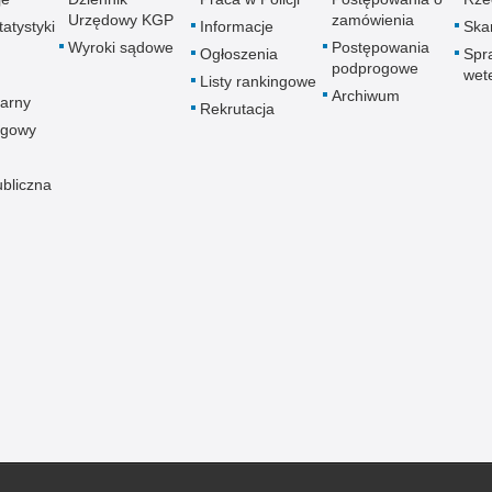
Urzędowy KGP
zamówienia
atystyki
Informacje
Skar
Wyroki sądowe
Postępowania
Ogłoszenia
Spr
podprogowe
wet
Listy rankingowe
Archiwum
arny
Rekrutacja
ogowy
ubliczna