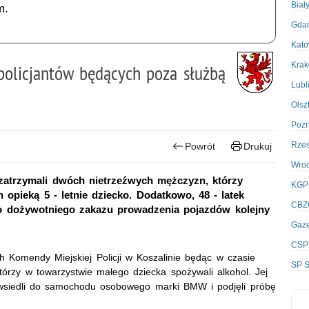
Biał
m.
Gda
Kato
Kra
policjantów będących poza służbą
Lubl
Olsz
Poz
Rze
Powrót
Drukuj
Wro
i zatrzymali dwóch nietrzeźwych mężczyzn, którzy
KGP
 opieką 5 - letnie dziecko. Dodatkowo, 48 - latek
CBZ
mo dożywotniego zakazu prowadzenia pojazdów kolejny
Gaze
CSP
h Komendy Miejskiej Policji w Koszalinie będąc w czasie
SP S
rzy w towarzystwie małego dziecka spożywali alkohol. Jej
i wsiedli do samochodu osobowego marki BMW i podjęli próbę