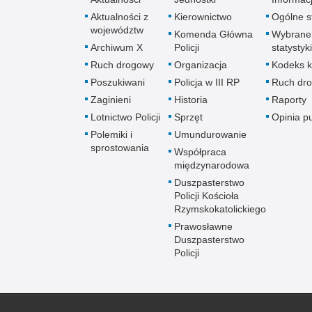
Aktualności z
Kierownictwo
Ogólne st
województw
Komenda Główna
Wybrane
Archiwum X
Policji
statystyki
Ruch drogowy
Organizacja
Kodeks k
Poszukiwani
Policja w III RP
Ruch dr
Zaginieni
Historia
Raporty
Lotnictwo Policji
Sprzęt
Opinia p
Polemiki i
Umundurowanie
sprostowania
Współpraca
międzynarodowa
Duszpasterstwo
Policji Kościoła
Rzymskokatolickiego
Prawosławne
Duszpasterstwo
Policji