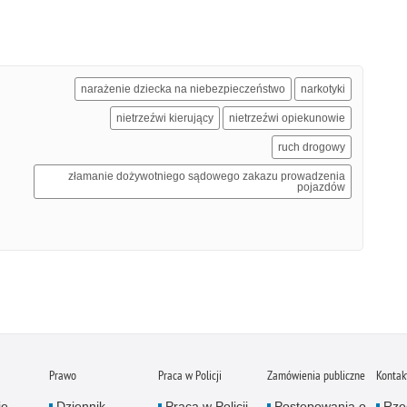
narażenie dziecka na niebezpieczeństwo
narkotyki
nietrzeźwi kierujący
nietrzeźwi opiekunowie
ruch drogowy
złamanie dożywotniego sądowego zakazu prowadzenia
pojazdów
Prawo
Praca w Policji
Zamówienia publiczne
Kontak
je
Dziennik
Praca w Policji
Postępowania o
Rze