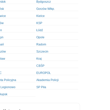
ystok
Bydgoszcz
ńsk
Gorzów Wlkp.
wice
Kielce
ków
KSP
in
Łódź
tyn
Opole
nań
Radom
szów
Szczecin
cław
Kraj
CBŚP
C
EUROPOL
ta Policyjna
Akademia Policji
 Legionowo
SP Piła
łupsk