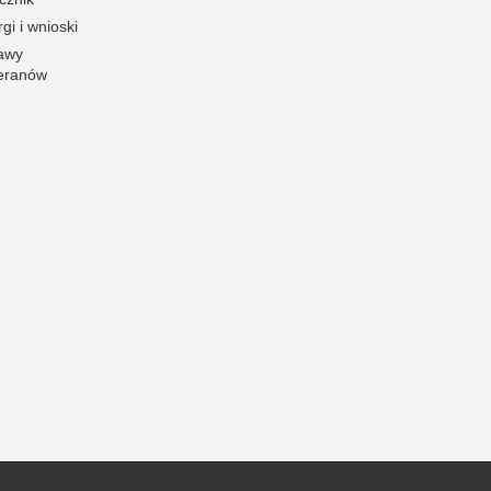
gi i wnioski
Ofiarni i odważni
awy
Opinia publiczna
eranów
Oszustwa
Pedofilia, pornografia dziecięca
Piractwo przemysłowe
Podrabianie znaków towarowych
Pogryzienia przez psy
Polemiki i sprostowania
Policja inaczej
Policjant z pasją
Porwania
Pożary i podpalenia
Pranie brudnych pieniędzy
Prawa człowieka