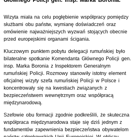
Głównego Policji gen. insp. Marka Boronia.
Wizyta miała na celu pogłębienie współpracy pomiędzy
służbami obu państw, wymianę doświadczeń oraz
omówienie najważniejszych wyzwań stojących obecnie
przed europejskimi organami ścigania.
Kluczowym punktem pobytu delegacji rumuńskiej było
bilateralne spotkanie Komendanta Głównego Policji
gen.
insp
. Marka Boronia z Inspektorem Generalnym
rumuńskiej Policji. Rozmowy stanowiły istotny element
oficjalnej wizyty szefa rumuńskiej Policji w Polsce i
koncentrowały się na kwestiach związanych z
bezpieczeństwem wewnętrznym oraz współpracą
międzynarodową.
Szefowie obu formacji zgodnie podkreślili, że skuteczna
współpraca międzynarodowa staje się dziś jednym z
fundamentów zapewnienia bezpieczeństwa obywatelom
państw członkowskich Unii Europejskiej. W obliczu