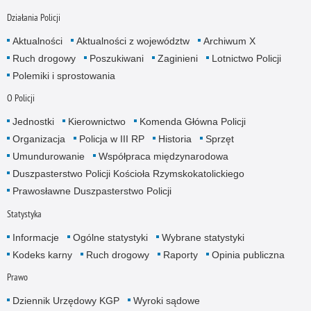
Działania Policji
Aktualności
Aktualności z województw
Archiwum X
Ruch drogowy
Poszukiwani
Zaginieni
Lotnictwo Policji
Polemiki i sprostowania
O Policji
Jednostki
Kierownictwo
Komenda Główna Policji
Organizacja
Policja w III RP
Historia
Sprzęt
Umundurowanie
Współpraca międzynarodowa
Duszpasterstwo Policji Kościoła Rzymskokatolickiego
Prawosławne Duszpasterstwo Policji
Statystyka
Informacje
Ogólne statystyki
Wybrane statystyki
Kodeks karny
Ruch drogowy
Raporty
Opinia publiczna
Prawo
Dziennik Urzędowy KGP
Wyroki sądowe