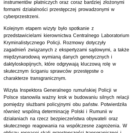
instrumentów płatniczych oraz coraz bardziej złożonymi
formami działalności przestępczej prowadzonymi w
cyberprzestrzeni.
Kolejnym etapem wizyty było spotkanie z
przedstawicielami kierownictwa Centralnego Laboratorium
Kryminalistycznego Policji. Rozmowy dotyczyły
zagadnień związanych z ekspertyzami sądowymi, a także
międzynarodową wymianą danych genetycznych i
daktyloskopijnych, które odgrywają kluczową rolę w
skutecznym ściganiu sprawców przestępstw o
charakterze transgranicznym.
Wizyta Inspektora Generalnego rumuńskiej Policji w
Polsce stanowiła ważny krok w budowaniu silnych relacji
pomiędzy służbami policyjnymi obu państw. Potwierdziła
również wspólną determinację Polski i Rumunii w
działaniach na rzecz bezpieczeństwa obywateli oraz
skutecznego reagowania na współczesne zagrożenia. W
obliczu rosnącej skali przestępczości transgranicznej i