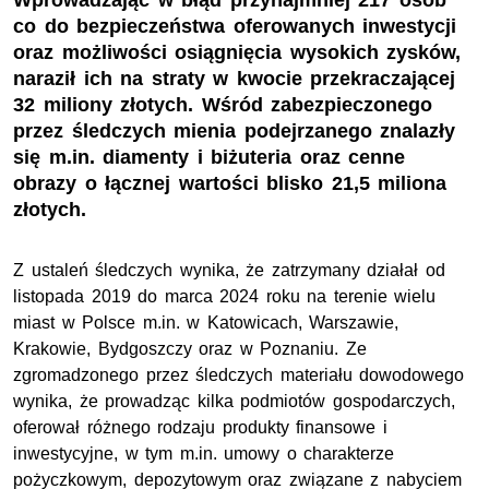
Wprowadzając w błąd przynajmniej 217 osób
co do bezpieczeństwa oferowanych inwestycji
oraz możliwości osiągnięcia wysokich zysków,
naraził ich na straty w kwocie przekraczającej
32 miliony złotych. Wśród zabezpieczonego
przez śledczych mienia podejrzanego znalazły
się m.in. diamenty i biżuteria oraz cenne
obrazy o łącznej wartości blisko 21,5 miliona
złotych.
Z ustaleń śledczych wynika, że zatrzymany działał od
listopada 2019 do marca 2024 roku na terenie wielu
miast w Polsce
m.in.
w Katowicach, Warszawie,
Krakowie, Bydgoszczy oraz w Poznaniu. Ze
zgromadzonego przez śledczych materiału dowodowego
wynika, że prowadząc kilka podmiotów gospodarczych,
oferował różnego rodzaju produkty finansowe i
inwestycyjne, w tym m.in. umowy o charakterze
pożyczkowym, depozytowym oraz związane z nabyciem