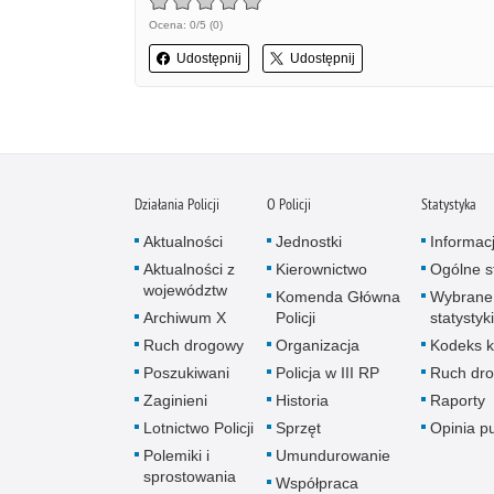
Ocena: 0/5 (0)
Udostępnij
Udostępnij
Działania Policji
O Policji
Statystyka
Aktualności
Jednostki
Informac
Aktualności z
Kierownictwo
Ogólne st
województw
Komenda Główna
Wybrane
Archiwum X
Policji
statystyki
Ruch drogowy
Organizacja
Kodeks k
Poszukiwani
Policja w III RP
Ruch dr
Zaginieni
Historia
Raporty
Lotnictwo Policji
Sprzęt
Opinia p
Polemiki i
Umundurowanie
sprostowania
Współpraca