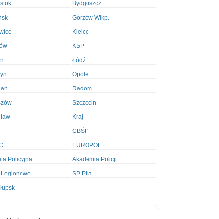
ystok
Bydgoszcz
ńsk
Gorzów Wlkp.
wice
Kielce
ków
KSP
in
Łódź
tyn
Opole
nań
Radom
szów
Szczecin
cław
Kraj
CBŚP
C
EUROPOL
ta Policyjna
Akademia Policji
 Legionowo
SP Piła
łupsk