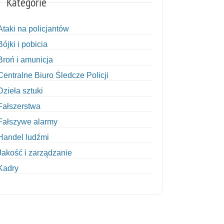
Kategorie
Ataki na policjantów
Bójki i pobicia
Broń i amunicja
Centralne Biuro Śledcze Policji
Dzieła sztuki
Fałszerstwa
Fałszywe alarmy
Handel ludźmi
Jakość i zarządzanie
Kadry
Kobiety w Policji
Korupcja
Kradzież