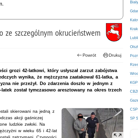
Biał
m.
Gda
Kato
Kra
wo ze szczególnym okrucieństwem
Lubl
Olsz
Powrót
Drukuj
Poz
Rze
i grozi 42-latkowi, który usłyszał zarzut zabójstwa
Wro
edczych wynika, że mężczyzna zaatakował 61-latka, a
KGP
yzna nie przeżył. Do zdarzenia doszło w jednym z
2-latek został tymczasowo aresztowany na okres trzech
CBZ
Gaze
CSP
ostali skierowani na jedną z
odczas akcji gaśniczej
SP S
one ludzkie zwłoki. Na
ężczyźni w wieku 65 i 42-lat
zostali zatrzymani. Czynności