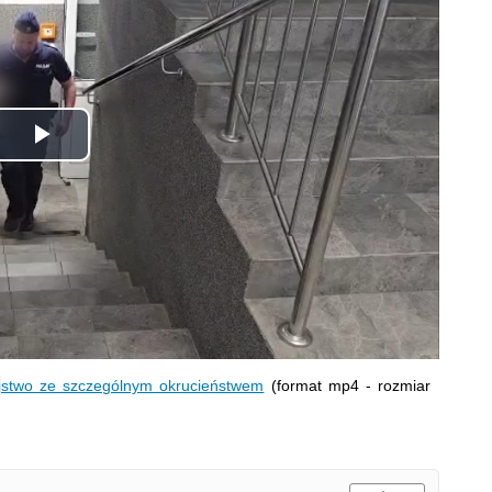
Odtwórz
wideo
ójstwo ze szczególnym okrucieństwem
(format mp4 - rozmiar