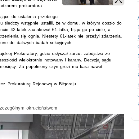
nadzorem prokuratora.
ające do ustalenia przebiegu
 śledczy wstępnie ustalili, że w domu, w którym doszło do
ie 42-latek zaatakował 61-latka, bijąc go po ciele, a
zenienia się ognia. Niestety 61-latek nie przeżył zdarzenia.
czone do dalszych badań sekcyjnych.
jskiej Prokuratury, gdzie usłyszał zarzut zabójstwa ze
szłości wielokrotnie notowany i karany. Decyzją sądu
miesięcy. Za popełniony czyn grozi mu kara nawet
ez Prokuraturę Rejonową w Biłgoraju.
szczególnym okrucieństwem