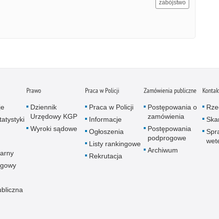
zabójstwo
Prawo
Praca w Policji
Zamówienia publiczne
Kontak
je
Dziennik
Praca w Policji
Postępowania o
Rze
Urzędowy KGP
zamówienia
atystyki
Informacje
Skar
Wyroki sądowe
Postępowania
Ogłoszenia
Spr
podprogowe
wet
Listy rankingowe
Archiwum
arny
Rekrutacja
ogowy
ubliczna