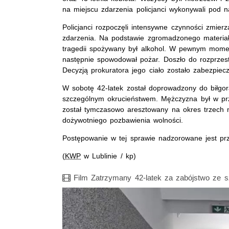
na miejscu zdarzenia policjanci wykonywali pod 
Policjanci rozpoczęli intensywne czynności zmierz
zdarzenia. Na podstawie zgromadzonego materiału
tragedii spożywany był alkohol. W pewnym momenc
następnie spowodował pożar. Doszło do rozprzestr
Decyzją prokuratora jego ciało zostało zabezpie
W sobotę 42-latek został doprowadzony do biłgora
szczególnym okrucieństwem. Mężczyzna był w prze
został tymczasowo aresztowany na okres trzech 
dożywotniego pozbawienia wolności.
Postępowanie w tej sprawie nadzorowane jest prz
(
KWP
w Lublinie / kp)
Film
Film Zatrzymany 42-latek za zabójstwo ze 