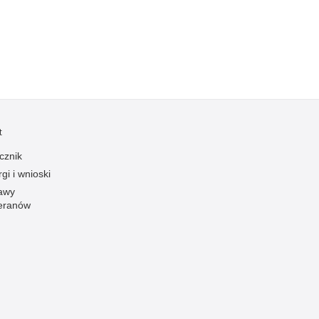
Ofiarni i odważni
Opinia publiczna
Oszustwa
Pedofilia, pornografia dziecięca
Piractwo przemysłowe
Podrabianie znaków towarowych
t
Pogryzienia przez psy
cznik
gi i wnioski
Polemiki i sprostowania
awy
Policja inaczej
eranów
Policjant z pasją
Porwania
Pożary i podpalenia
Pranie brudnych pieniędzy
Prawa człowieka