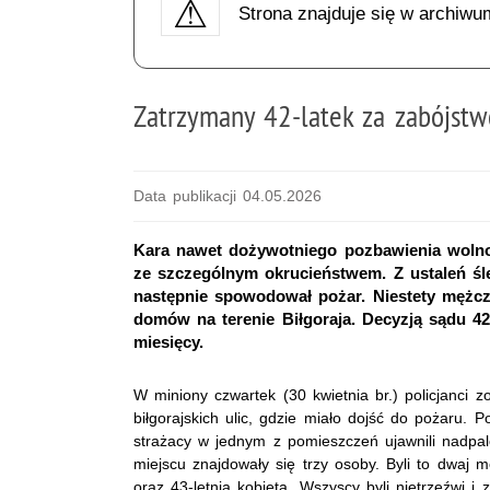
Strona znajduje się w archiwu
Zatrzymany 42-latek za zabójst
Data publikacji 04.05.2026
Kara nawet dożywotniego pozbawienia wolnośc
ze szczególnym okrucieństwem. Z ustaleń śl
następnie spowodował pożar. Niestety mężcz
domów na terenie Biłgoraja. Decyzją sądu 4
miesięcy.
W miniony czwartek (30 kwietnia br.) policjanci z
biłgorajskich ulic, gdzie miało dojść do pożaru. P
strażacy w jednym z pomieszczeń ujawnili nadpal
miejscu znajdowały się trzy osoby. Byli to dwaj m
oraz 43-letnia kobieta. Wszyscy byli nietrzeźwi i 