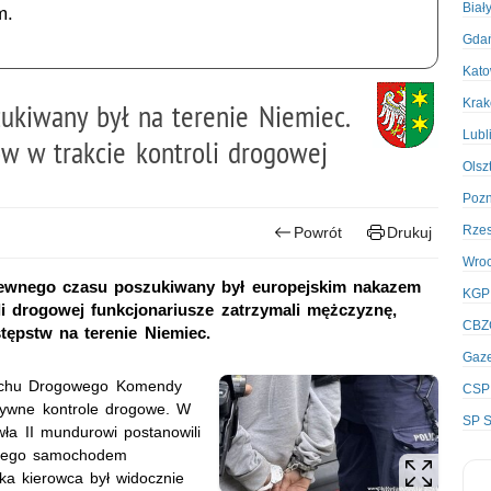
Biał
m.
Gda
Kato
Kra
ukiwany był na terenie Niemiec.
Lubl
ów w trakcie kontroli drogowej
Olsz
Poz
Rze
Powrót
Drukuj
Wro
d pewnego czasu poszukiwany był europejskim nakazem
KGP
li drogowej funkcjonariusze zatrzymali mężczyznę,
CBZ
tępstw na terenie Niemiec.
Gaze
uchu Drogowego Komendy
CSP
ensywne kontrole drogowe. W
SP S
ła II mundurowi postanowili
jącego samochodem
ka kierowca był widocznie