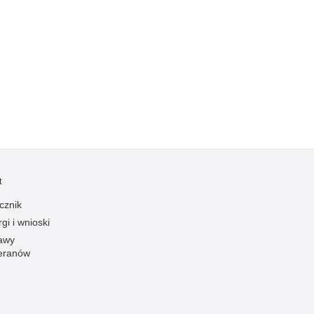
Kradzieże z włamaniem
Kultura
Logistyka, wyposażenie
Materiały wybuchowe
Nagrodzeni policjanci
Napady na banki
Napady na taksówkarzy
Napady na tiry
t
Nielegalny handel farmaceutykami
Nietrzeźwi kierujący
cznik
gi i wnioski
Nietrzeźwi opiekunowie
awy
Nietrzeźwi pracownicy
eranów
Niszczenie mienia
Nowoczesne technologie w pracy Policji
Odpowiedzialność majątkowa Policji