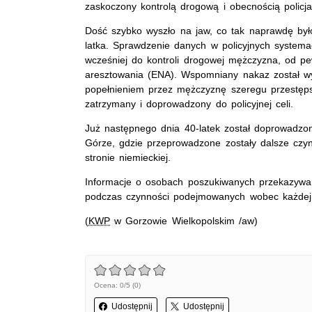
zaskoczony kontrolą drogową i obecnością polic
Dość szybko wyszło na jaw, co tak naprawdę b
latka. Sprawdzenie danych w policyjnych systema
wcześniej do kontroli drogowej mężczyzna, od 
aresztowania (ENA). Wspomniany nakaz został wy
popełnieniem przez mężczyznę szeregu przestępst
zatrzymany i doprowadzony do policyjnej celi.
Już następnego dnia 40-latek został doprowadzon
Górze, gdzie przeprowadzone zostały dalsze cz
stronie niemieckiej.
Informacje o osobach poszukiwanych przekazyw
podczas czynności podejmowanych wobec każdej 
(
KWP
w Gorzowie Wielkopolskim /aw)
Ocena: 0/5 (0)
Udostępnij
Udostępnij