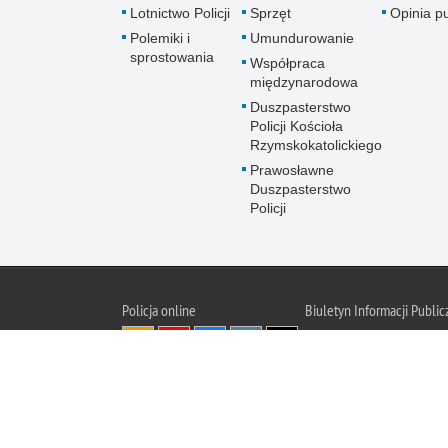
Lotnictwo Policji
Sprzęt
Opinia p
Polemiki i
Umundurowanie
sprostowania
Współpraca
międzynarodowa
Duszpasterstwo
Policji Kościoła
Rzymskokatolickiego
Prawosławne
Duszpasterstwo
Policji
Policja
online
Biuletyn Informacji Public
BIP KGP