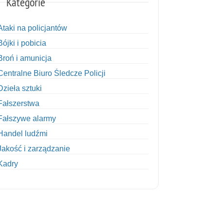
Kategorie
Ataki na policjantów
Bójki i pobicia
Broń i amunicja
Centralne Biuro Śledcze Policji
Dzieła sztuki
Fałszerstwa
Fałszywe alarmy
Handel ludźmi
Jakość i zarządzanie
Kadry
Kobiety w Policji
Korupcja
Kradzież