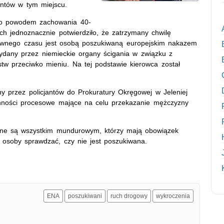
jantów w tym miejscu.
yło powodem zachowania 40-
ch jednoznacznie potwierdziło, że zatrzymany chwilę
pewnego czasu jest osobą poszukiwaną europejskim nakazem
dany przez niemieckie organy ścigania w związku z
w przeciwko mieniu. Na tej podstawie kierowca został
y przez policjantów do Prokuratury Okręgowej w Jeleniej
ynności procesowe mające na celu przekazanie mężczyzny
ane są wszystkim mundurowym, którzy mają obowiązek
osoby sprawdzać, czy nie jest poszukiwana.
ENA
poszukiwani
ruch drogowy
wykroczenia