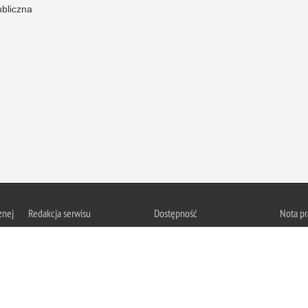
ubliczna
znej
Redakcja serwisu
Dostępność
Nota p
Chcesz 
Kontakt z redakcją
Deklaracja dostępności
z serwis
Zapozna
Polityk