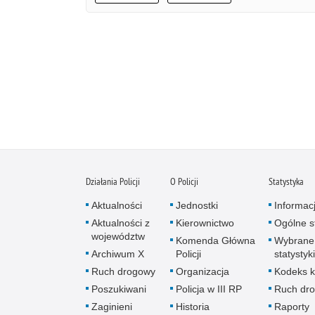
Działania Policji
O Policji
Statystyka
Aktualności
Jednostki
Informac
Aktualności z
Kierownictwo
Ogólne st
województw
Komenda Główna
Wybrane
Archiwum X
Policji
statystyki
Ruch drogowy
Organizacja
Kodeks k
Poszukiwani
Policja w III RP
Ruch dr
Zaginieni
Historia
Raporty