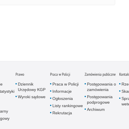
Prawo
Praca w Policji
Zamówienia publiczne
Kontak
je
Dziennik
Praca w Policji
Postępowania o
Rze
Urzędowy KGP
zamówienia
atystyki
Informacje
Skar
Wyroki sądowe
Postępowania
Ogłoszenia
Spr
podprogowe
wet
Listy rankingowe
Archiwum
arny
Rekrutacja
ogowy