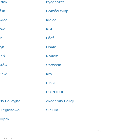
ystok
Bydgoszcz
ńsk
Gorzów Wlkp.
wice
Kielce
ków
KSP
in
Łódź
tyn
Opole
nań
Radom
szów
Szczecin
cław
Kraj
CBŚP
C
EUROPOL
ta Policyjna
Akademia Policji
 Legionowo
SP Piła
łupsk