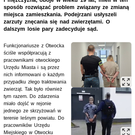
i mężczyzna, oboje w wieku 19 lat, mieli w ten
sposób rozwiązać problem związany ze zmianą
miejsca zamieszkania. Podejrzani usłyszeli
zarzuty znęcania się nad zwierzętami. O
dalszym losie pary zadecyduje sąd.
Funkcjonariusze z Otwocka
ściśle współpracują z
pracownikami otwockiego
Urzędu Miasta i są przez
nich informowani o każdym
przypadku złego traktowania
zwierząt. Tak było również
tym razem. Do zdarzenia
miało dojść w rejonie
jednego ze skrzyżowań w
terenie leśnym powiatu. Do
pracowników Urzędu
Miejskiego w Otwocku