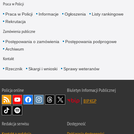
Praca w Policji
Praca w Policji
Informacje
Ogłoszenia
Listy rankingowe
Rekrutacja
Zamówienia publiczne
Postępowania o zamówienia
Postępowania podprogowe
Archiwum
Kontakt
Rzecznik
Skargi i wnioski
Sprawy weteranów
Policja
online
Biuletyn Informacji Publicznej
BIP KGP
Redakcja serwisu
Dostępność
Kontakt z redakcją
Deklaracja dostępności