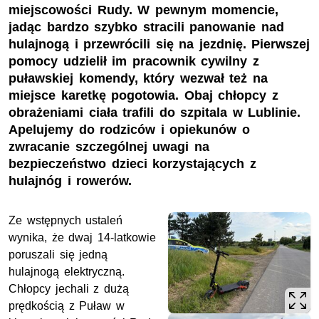
miejscowości Rudy. W pewnym momencie,
jadąc bardzo szybko stracili panowanie nad
hulajnogą i przewrócili się na jezdnię. Pierwszej
pomocy udzielił im pracownik cywilny z
puławskiej komendy, który wezwał też na
miejsce karetkę pogotowia. Obaj chłopcy z
obrażeniami ciała trafili do szpitala w Lublinie.
Apelujemy do rodziców i opiekunów o
zwracanie szczególnej uwagi na
bezpieczeństwo dzieci korzystających z
hulajnóg i rowerów.
Ze wstępnych ustaleń
wynika, że dwaj 14-latkowie
poruszali się jedną
hulajnogą elektryczną.
Chłopcy jechali z dużą
prędkością z Puław w