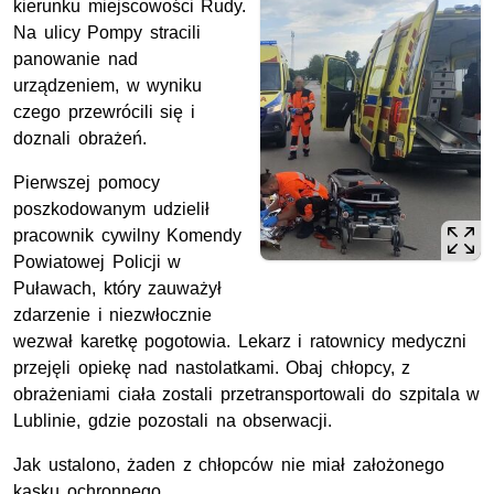
kierunku miejscowości Rudy.
Na ulicy Pompy stracili
panowanie nad
urządzeniem, w wyniku
czego przewrócili się i
doznali obrażeń.
Pierwszej pomocy
poszkodowanym udzielił
pracownik cywilny Komendy
Powiatowej Policji w
Puławach, który zauważył
zdarzenie i niezwłocznie
wezwał karetkę pogotowia. Lekarz i ratownicy medyczni
przejęli opiekę nad nastolatkami. Obaj chłopcy, z
obrażeniami ciała zostali przetransportowali do szpitala w
Lublinie, gdzie pozostali na obserwacji.
Jak ustalono, żaden z chłopców nie miał założonego
kasku ochronnego.