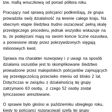
tzw. mafią wnuczkową od ponad półtora roku.
Pracujący nad sprawą policjanci podkreślają, że grupa
prowadziła swój działalność na terenie całego kraju. Na
obecnym etapie śledztwa trudno oszacować pełną skalę
przestępczego procederu, jednak wszystko wskazuje na
to, że podejrzani mają na swoim koncie liczne oszustwa,
a poniesione straty przez pokrzywdzonych sięgają
milionowych kwot.
Sprawa ma charakter rozwojowy i z uwagi na sposób
działania oszustów jest to skomplikowane śledztwo
prowadzone przez małopolskich policjantów zajmujących
się przestępczością przeciwko mieniu od blisko 2 lat.
Dotychczas w związku z działalnością tej grupy
zatrzymano 63 osoby, z czego 52 osoby został
tymczasowo aresztowane.
O sprawie było głośno w październiku ubiegłego roku,
kiedy to policjanci rozpracowali szefa tej grupy