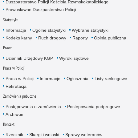
Duszpasterstwo Policji Kościoła Rzymskokatolickiego
Prawosławne Duszpasterstwo Policji
Statystyka
Informacje
Ogólne statystyki
Wybrane statystyki
Kodeks karny
Ruch drogowy
Raporty
Opinia publiczna
Prawo
Dziennik Urzędowy KGP
Wyroki sądowe
Praca w Policji
Praca w Policji
Informacje
Ogłoszenia
Listy rankingowe
Rekrutacja
Zamówienia publiczne
Postępowania o zamówienia
Postępowania podprogowe
Archiwum
Kontakt
Rzecznik
Skargi i wnioski
Sprawy weteranów