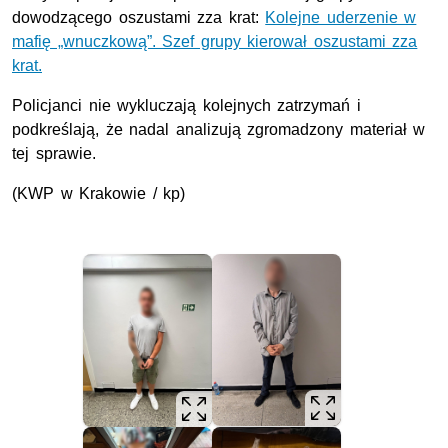
dowodzącego oszustami zza krat:
Kolejne uderzenie w
mafię „wnuczkową”. Szef grupy kierował oszustami zza
krat.
Policjanci nie wykluczają kolejnych zatrzymań i
podkreślają, że nadal analizują zgromadzony materiał w
tej sprawie.
(KWP w Krakowie / kp)