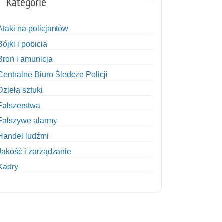
Kategorie
Ataki na policjantów
Bójki i pobicia
Broń i amunicja
Centralne Biuro Śledcze Policji
Dzieła sztuki
Fałszerstwa
Fałszywe alarmy
Handel ludźmi
Jakość i zarządzanie
Kadry
Kobiety w Policji
Korupcja
Kradzież