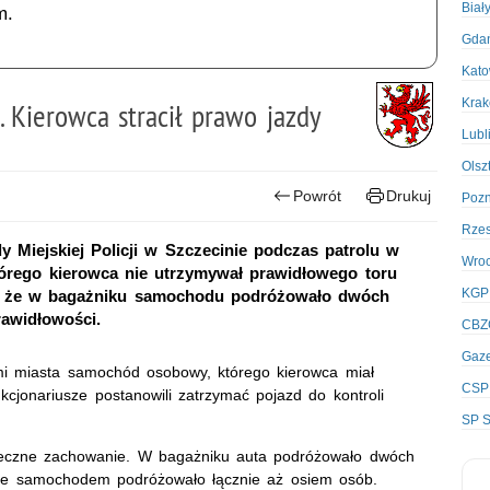
Biał
m.
Gda
Kato
Kra
Kierowca stracił prawo jazdy
Lubl
Olsz
Powrót
Drukuj
Poz
Rze
Miejskiej Policji w Szczecinie podczas patrolu w
Wro
tórego kierowca nie utrzymywał prawidłowego toru
KGP
i, że w bagażniku samochodu podróżowało dwóch
rawidłowości.
CBZ
Gaze
cami miasta samochód osobowy, którego kierowca miał
CSP
cjonariusze postanowili zatrzymać pojazd do kontroli
SP S
ieczne zachowanie. W bagażniku auta podróżowało dwóch
 że samochodem podróżowało łącznie aż osiem osób.