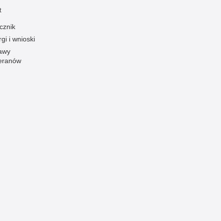
t
Ruch Drogowy
Samobójstwa
cznik
gi i wnioski
Sport
awy
Stalking
eranów
Statystyka
Szkolenia i ćwiczenia
Terroryzm
Unia Europejska
Uprowadzenia
Uroczystości
Utonięcia
Współpraca międzynarodowa
Współpraca Policji z innymi podmiotami
Wykroczenia