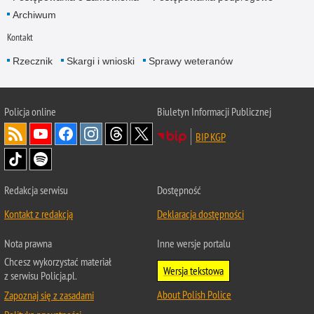
Archiwum
Kontakt
Rzecznik
Skargi i wnioski
Sprawy weteranów
Policja
online
Biuletyn Informacji Publicznej
BIP KGP
Redakcja serwisu
Dostępność
Kontakt z redakcją
Deklaracja dostępności
Nota prawna
Inne wersje portalu
Chcesz wykorzystać materiał
Wersja tekstowa
z serwisu Policja.pl.
About Polish Police
Zapoznaj się z zasadami