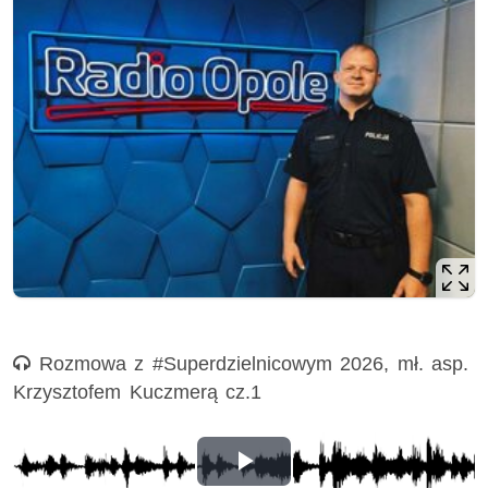
Nagranie audio
Rozmowa z #Superdzielnicowym 2026, mł. asp.
Krzysztofem Kuczmerą cz.1
Odtwórz