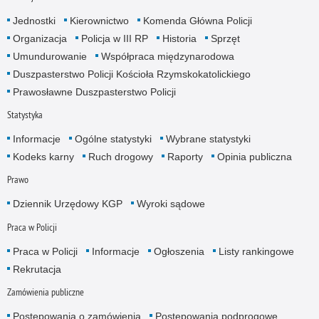
Jednostki
Kierownictwo
Komenda Główna Policji
Organizacja
Policja w III RP
Historia
Sprzęt
Umundurowanie
Współpraca międzynarodowa
Duszpasterstwo Policji Kościoła Rzymskokatolickiego
Prawosławne Duszpasterstwo Policji
Statystyka
Informacje
Ogólne statystyki
Wybrane statystyki
Kodeks karny
Ruch drogowy
Raporty
Opinia publiczna
Prawo
Dziennik Urzędowy KGP
Wyroki sądowe
Praca w Policji
Praca w Policji
Informacje
Ogłoszenia
Listy rankingowe
Rekrutacja
Zamówienia publiczne
Postępowania o zamówienia
Postępowania podprogowe