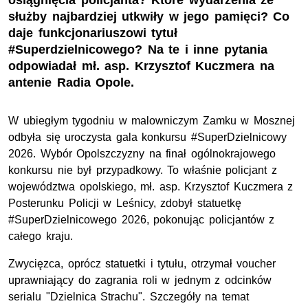
osiągnięcia policjanta? Które wydarzenia ze
służby najbardziej utkwiły w jego pamięci? Co
daje funkcjonariuszowi tytuł
#Superdzielnicowego? Na te i inne pytania
odpowiadał mł. asp. Krzysztof Kuczmera na
antenie Radia Opole.
W ubiegłym tygodniu w malowniczym Zamku w Mosznej
odbyła się uroczysta gala konkursu #SuperDzielnicowy
2026. Wybór Opolszczyzny na finał ogólnokrajowego
konkursu nie był przypadkowy. To właśnie policjant z
województwa opolskiego,
mł. asp.
Krzysztof Kuczmera z
Posterunku Policji w Leśnicy, zdobył statuetkę
#SuperDzielnicowego 2026, pokonując policjantów z
całego kraju.
Zwycięzca, oprócz statuetki i tytułu, otrzymał voucher
uprawniający do zagrania roli w jednym z odcinków
serialu "Dzielnica Strachu". Szczegóły na temat