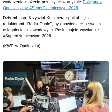
wydarzenia możecie przeczytać w artykule
Policjant z
Opolszczyzny #SuperDzielnicowym 2026
.
Dziś mł. asp. Krzysztof Kuczmera spotkał się z
redaktorami "Radia Opole", by opowiedzieć o swoich
osiągnięciach zawodowych. Posłuchajcie wywiadu z
#Superdzielnicowym 2026.
(
KWP
w Opolu / kp)