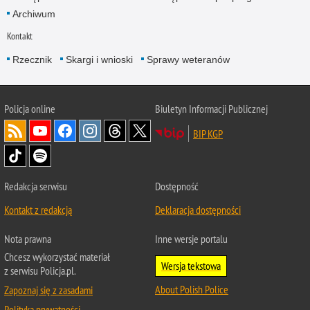
Archiwum
Kontakt
Rzecznik
Skargi i wnioski
Sprawy weteranów
Policja
online
Biuletyn Informacji Publicznej
BIP KGP
Redakcja serwisu
Dostępność
Kontakt z redakcją
Deklaracja dostępności
Nota prawna
Inne wersje portalu
Chcesz wykorzystać materiał
Wersja tekstowa
z serwisu Policja.pl.
About Polish Police
Zapoznaj się z zasadami
Polityka prywatności