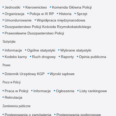
Jednostki
Kierownictwo
Komenda Główna Policji
Organizacja
Policja w III RP
Historia
Sprzęt
Umundurowanie
Współpraca międzynarodowa
Duszpasterstwo Policji Kościoła Rzymskokatolickiego
Prawosławne Duszpasterstwo Policji
Statystyka
Informacje
Ogólne statystyki
Wybrane statystyki
Kodeks karny
Ruch drogowy
Raporty
Opinia publiczna
Prawo
Dziennik Urzędowy KGP
Wyroki sądowe
Praca w Policji
Praca w Policji
Informacje
Ogłoszenia
Listy rankingowe
Rekrutacja
Zamówienia publiczne
Postępowania o zamówienia
Postępowania podprogowe