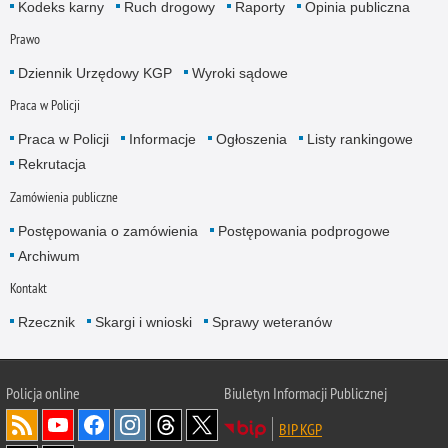
Kodeks karny
Ruch drogowy
Raporty
Opinia publiczna
Prawo
Dziennik Urzędowy KGP
Wyroki sądowe
Praca w Policji
Praca w Policji
Informacje
Ogłoszenia
Listy rankingowe
Rekrutacja
Zamówienia publiczne
Postępowania o zamówienia
Postępowania podprogowe
Archiwum
Kontakt
Rzecznik
Skargi i wnioski
Sprawy weteranów
Policja
online
Biuletyn Informacji Publicznej
BIP KGP