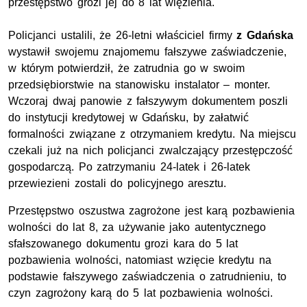
przestępstwo grozi jej do 8 lat więzienia.
Policjanci ustalili, że 26-letni właściciel firmy
z Gdańska
wystawił swojemu znajomemu fałszywe zaświadczenie,
w którym potwierdził, że zatrudnia go w swoim
przedsiębiorstwie na stanowisku instalator – monter.
Wczoraj dwaj panowie z fałszywym dokumentem poszli
do instytucji kredytowej w Gdańsku, by załatwić
formalności związane z otrzymaniem kredytu. Na miejscu
czekali już na nich policjanci zwalczający przestępczość
gospodarczą. Po zatrzymaniu 24-latek i 26-latek
przewiezieni zostali do policyjnego aresztu.
Przestępstwo oszustwa zagrożone jest karą pozbawienia
wolności do lat 8, za używanie jako autentycznego
sfałszowanego dokumentu grozi kara do 5 lat
pozbawienia wolności, natomiast wzięcie kredytu na
podstawie fałszywego zaświadczenia o zatrudnieniu, to
czyn zagrożony karą do 5 lat pozbawienia wolności.