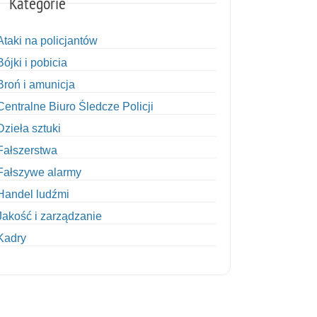
Kategorie
Ataki na policjantów
Bójki i pobicia
Broń i amunicja
Centralne Biuro Śledcze Policji
Dzieła sztuki
Fałszerstwa
Fałszywe alarmy
Handel ludźmi
Jakość i zarządzanie
Kadry
Kobiety w Policji
Korupcja
Kradzież