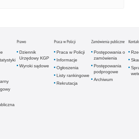
Prawo
Praca w Policji
Zamówienia publiczne
Kontak
je
Dziennik
Praca w Policji
Postępowania o
Rze
Urzędowy KGP
zamówienia
atystyki
Informacje
Skar
Wyroki sądowe
Postępowania
Ogłoszenia
Spr
podprogowe
wet
Listy rankingowe
Archiwum
arny
Rekrutacja
ogowy
ubliczna