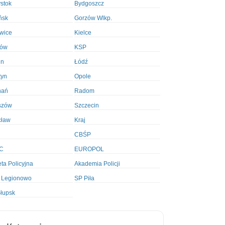
ystok
Bydgoszcz
ńsk
Gorzów Wlkp.
wice
Kielce
ków
KSP
in
Łódź
tyn
Opole
nań
Radom
szów
Szczecin
cław
Kraj
CBŚP
C
EUROPOL
ta Policyjna
Akademia Policji
 Legionowo
SP Piła
łupsk