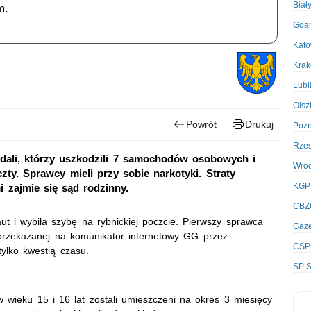
Biał
m.
Gda
Kato
Kra
Lubl
Olsz
Powrót
Drukuj
Poz
Rze
andali, którzy uszkodzili 7 samochodów osobowych i
Wro
y. Sprawcy mieli przy sobie narkotyki. Straty
KGP
i zajmie się sąd rodzinny.
CBZ
 i wybiła szybę na rybnickiej poczcie. Pierwszy sprawca
Gaze
i przekazanej na komunikator internetowy GG przez
CSP
ylko kwestią czasu.
SP S
 wieku 15 i 16 lat zostali umieszczeni na okres 3 miesięcy