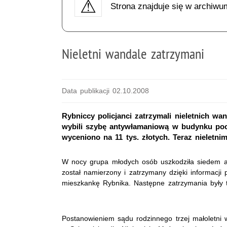
Strona znajduje się w archiwu
Nieletni wandale zatrzymani
Data publikacji 02.10.2008
Rybniccy policjanci zatrzymali nieletnich w
wybili szybę antywłamaniową w budynku poczt
wyceniono na 11 tys. złotych. Teraz nieletnim
W nocy grupa młodych osób uszkodziła siedem aut
został namierzony i zatrzymany dzięki informacj
mieszkankę Rybnika. Następne zatrzymania były t
Postanowieniem sądu rodzinnego trzej małoletni w