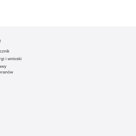
Profanacje, zbeszczeszczania
Profilaktyka
Przemoc domowa
Przemoc w szkole
t
Przemyt
cznik
Przestępczość alkoholowa
gi i wnioski
Przestępczość bankowa i kredytowa
awy
Przestępczość cudzoziemców
eranów
Przestępczość farmaceutyczna
Przestępczość gospodarcza
Przestępczość internetowa
Przestępczość komputerowa
Przestępczość kryminalna
Przestępczość międzynarodowa