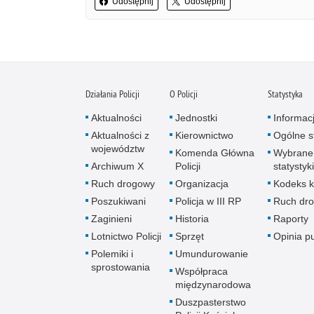
Udostępnij
Udostępnij
Działania Policji
O Policji
Statystyka
Aktualności
Jednostki
Informac
Aktualności z
Kierownictwo
Ogólne st
województw
Komenda Główna
Wybrane
Archiwum X
Policji
statystyki
Ruch drogowy
Organizacja
Kodeks k
Poszukiwani
Policja w III RP
Ruch dr
Zaginieni
Historia
Raporty
Lotnictwo Policji
Sprzęt
Opinia p
Polemiki i
Umundurowanie
sprostowania
Współpraca
międzynarodowa
Duszpasterstwo