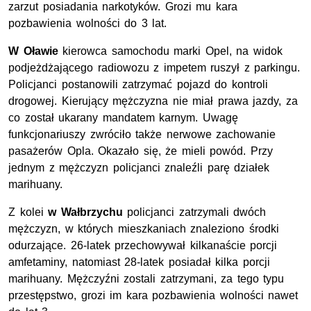
zarzut posiadania narkotyków. Grozi mu kara
pozbawienia wolności do 3 lat.
W Oławie
kierowca samochodu marki Opel, na widok
podjeżdżającego radiowozu z impetem ruszył z parkingu.
Policjanci postanowili zatrzymać pojazd do kontroli
drogowej. Kierujący mężczyzna nie miał prawa jazdy, za
co został ukarany mandatem karnym. Uwagę
funkcjonariuszy zwróciło także nerwowe zachowanie
pasażerów Opla. Okazało się, że mieli powód. Przy
jednym z mężczyzn policjanci znaleźli parę działek
marihuany.
Z kolei
w Wałbrzychu
policjanci zatrzymali dwóch
mężczyzn, w których mieszkaniach znaleziono środki
odurzające. 26-latek przechowywał kilkanaście porcji
amfetaminy, natomiast 28-latek posiadał kilka porcji
marihuany. Mężczyźni zostali zatrzymani, za tego typu
przestępstwo, grozi im kara pozbawienia wolności nawet