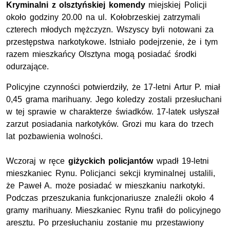
Kryminalni z olsztyńskiej komendy
miejskiej Policji
około godziny 20.00 na ul. Kołobrzeskiej zatrzymali
czterech młodych mężczyzn. Wszyscy byli notowani za
przestępstwa narkotykowe. Istniało podejrzenie, że i tym
razem mieszkańcy Olsztyna mogą posiadać środki
odurzające.
Policyjne czynności potwierdziły, że 17-letni Artur P. miał
0,45 grama marihuany. Jego koledzy zostali przesłuchani
w tej sprawie w charakterze świadków. 17-latek usłyszał
zarzut posiadania narkotyków. Grozi mu kara do trzech
lat pozbawienia wolności.
Wczoraj w ręce
giżyckich policjantów
wpadł 19-letni
mieszkaniec Rynu. Policjanci sekcji kryminalnej ustalili,
że Paweł A. może posiadać w mieszkaniu narkotyki.
Podczas przeszukania funkcjonariusze znaleźli około 4
gramy marihuany. Mieszkaniec Rynu trafił do policyjnego
aresztu. Po przesłuchaniu zostanie mu przestawiony