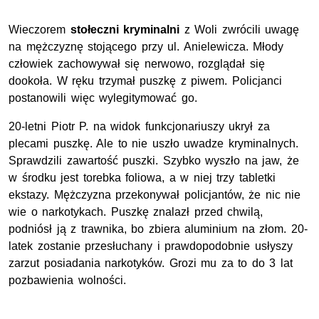
Wieczorem
stołeczni kryminalni
z Woli zwrócili uwagę
na mężczyznę stojącego przy ul. Anielewicza. Młody
człowiek zachowywał się nerwowo, rozglądał się
dookoła. W ręku trzymał puszkę z piwem. Policjanci
postanowili więc wylegitymować go.
20-letni Piotr P. na widok funkcjonariuszy ukrył za
plecami puszkę. Ale to nie uszło uwadze kryminalnych.
Sprawdzili zawartość puszki. Szybko wyszło na jaw, że
w środku jest torebka foliowa, a w niej trzy tabletki
ekstazy. Mężczyzna przekonywał policjantów, że nic nie
wie o narkotykach. Puszkę znalazł przed chwilą,
podniósł ją z trawnika, bo zbiera aluminium na złom. 20-
latek zostanie przesłuchany i prawdopodobnie usłyszy
zarzut posiadania narkotyków. Grozi mu za to do 3 lat
pozbawienia wolności.