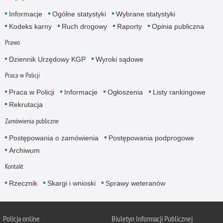
Informacje
Ogólne statystyki
Wybrane statystyki
Kodeks karny
Ruch drogowy
Raporty
Opinia publiczna
Prawo
Dziennik Urzędowy KGP
Wyroki sądowe
Praca w Policji
Praca w Policji
Informacje
Ogłoszenia
Listy rankingowe
Rekrutacja
Zamówienia publiczne
Postępowania o zamówienia
Postępowania podprogowe
Archiwum
Kontakt
Rzecznik
Skargi i wnioski
Sprawy weteranów
Policja
online
Biuletyn Informacji Publicznej