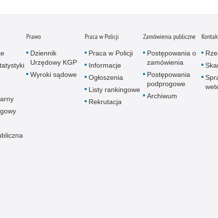
Prawo
Praca w Policji
Zamówienia publiczne
Kontak
je
Dziennik
Praca w Policji
Postępowania o
Rze
Urzędowy KGP
zamówienia
atystyki
Informacje
Skar
Wyroki sądowe
Postępowania
Ogłoszenia
Spr
podprogowe
wet
Listy rankingowe
Archiwum
arny
Rekrutacja
ogowy
ubliczna