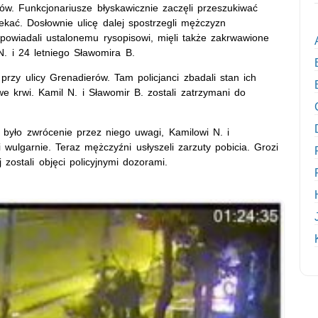
ców. Funkcjonariusze błyskawicznie zaczęli przeszukiwać
zekać. Dosłownie ulicę dalej spostrzegli mężczyzn
owiadali ustalonemu rysopisowi, mięli także zakrwawione
 N. i 24 letniego Sławomira B.
przy ulicy Grenadierów. Tam policjanci zbadali stan ich
e krwi. Kamil N. i Sławomir B. zostali zatrzymani do
y było zwrócenie przez niego uwagi, Kamilowi N. i
wulgarnie. Teraz mężczyźni usłyszeli zarzuty pobicia. Grozi
zostali objęci policyjnymi dozorami.