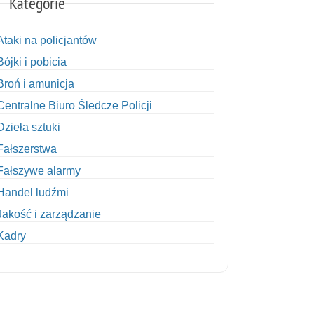
Kategorie
Ataki na policjantów
Bójki i pobicia
Broń i amunicja
Centralne Biuro Śledcze Policji
Dzieła sztuki
Fałszerstwa
Fałszywe alarmy
Handel ludźmi
Jakość i zarządzanie
Kadry
Kobiety w Policji
Korupcja
Kradzież