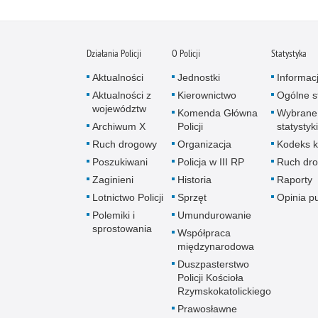
Działania Policji
O Policji
Statystyka
Aktualności
Jednostki
Informac
Aktualności z
Kierownictwo
Ogólne st
województw
Komenda Główna
Wybrane
Archiwum X
Policji
statystyki
Ruch drogowy
Organizacja
Kodeks k
Poszukiwani
Policja w III RP
Ruch dr
Zaginieni
Historia
Raporty
Lotnictwo Policji
Sprzęt
Opinia p
Polemiki i
Umundurowanie
sprostowania
Współpraca
międzynarodowa
Duszpasterstwo
Policji Kościoła
Rzymskokatolickiego
Prawosławne