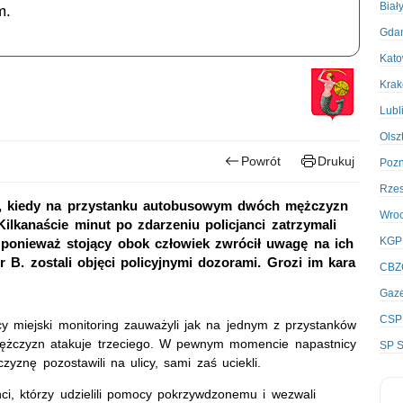
Biał
m.
Gda
Kato
Kra
Lubl
Olsz
Powrót
Drukuj
Poz
Rze
 , kiedy na przystanku autobusowym dwóch mężczyzn
Wro
Kilkanaście minut po zdarzeniu policjanci zatrzymali
KGP
, ponieważ stojący obok człowiek zwrócił uwagę na ich
 B. zostali objęci policyjnymi dozorami. Grozi im kara
CBZ
Gaze
CSP
cy miejski monitoring zauważyli jak na jednym z przystanków
ężczyzn atakuje trzeciego. W pewnym momencie napastnicy
SP S
yznę pozostawili na ulicy, sami zaś uciekli.
nci, którzy udzielili pomocy pokrzywdzonemu i wezwali