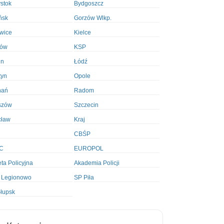
ystok
Bydgoszcz
ńsk
Gorzów Wlkp.
wice
Kielce
ków
KSP
in
Łódź
tyn
Opole
nań
Radom
szów
Szczecin
cław
Kraj
CBŚP
C
EUROPOL
ta Policyjna
Akademia Policji
 Legionowo
SP Piła
łupsk