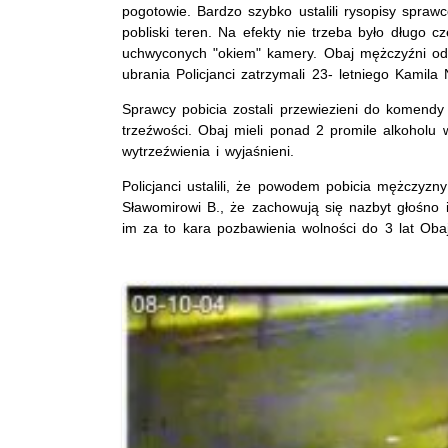
pogotowie. Bardzo szybko ustalili rysopisy spraw
pobliski teren. Na efekty nie trzeba było długo c
uchwyconych "okiem" kamery. Obaj mężczyźni odp
ubrania Policjanci zatrzymali 23- letniego Kamila
Sprawcy pobicia zostali przewiezieni do komendy 
trzeźwości. Obaj mieli ponad 2 promile alkoholu w
wytrzeźwienia i wyjaśnieni.
Policjanci ustalili, że powodem pobicia mężczyzn
Sławomirowi B., że zachowują się nazbyt głośno i 
im za to kara pozbawienia wolności do 3 lat Obaj 