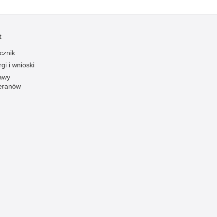
Ruch Drogowy
Samobójstwa
t
Sport
cznik
Stalking
gi i wnioski
Statystyka
awy
eranów
Szkolenia i ćwiczenia
Terroryzm
Unia Europejska
Uprowadzenia
Uroczystości
Utonięcia
Współpraca międzynarodowa
Współpraca Policji z innymi podmiotami
Wykroczenia