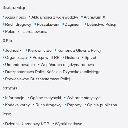
Działania Policji
Aktualności
Aktualności z województw
Archiwum X
Ruch drogowy
Poszukiwani
Zaginieni
Lotnictwo Policji
Polemiki i sprostowania
O Policji
Jednostki
Kierownictwo
Komenda Główna Policji
Organizacja
Policja w III RP
Historia
Sprzęt
Umundurowanie
Współpraca międzynarodowa
Duszpasterstwo Policji Kościoła Rzymskokatolickiego
Prawosławne Duszpasterstwo Policji
Statystyka
Informacje
Ogólne statystyki
Wybrane statystyki
Kodeks karny
Ruch drogowy
Raporty
Opinia publiczna
Prawo
Dziennik Urzędowy KGP
Wyroki sądowe