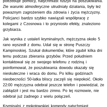
potrzebuje pomocy, natychmiast ruszyli na poszukiwania.
Złe warunki atmosferyczne utrudniały działania, były też
powaznym zagrożeniem dla zdrowia i życia mężczyzny.
Policjanci bardzo szybko nawiązali współpracę z
kolegami z Czosnowa i to przyniosło efekty, znaleziono
grzybiarza.
Jak wynika z ustaleń kryminalnych, mężczyzna około 5
rano wyszedł z domu. Udał się w stronę Puszczy
Kampinoskiej. Szukał dokumentów, które zgubił kilka dni
temu podczas zbierania grzybów. Przed południem
kontaktował się ze swojego telefonu z rodziną i
poinformował, że poszukiwania dowodu okazały się
nieskuteczne i wraca do domu. Po kilku godzinach
nieobecności 50-latka bliscy zaczęli się niepokoić. Około
22:00 mężczyzna odebrał jeszcze telefon i powiedział, że
zabłądził i jest mu bardzo zimno. Po tej rozmowie, nie
odebrał już żadnego z wielu połączeń.
Kryminalni z mokotowskiej komendy natychmiast