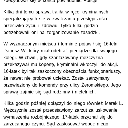
zdecydował się w końcu powiadomić Policję.
Kilka dni temu sprawa trafiła w ręce kryminalnych
specjalizujących się w zwalczaniu przestępczości
przeciwko życiu i zdrowiu. Tylko kilku godzin
potrzebowali oni na zorganizowanie zasadzki.
W wyznaczonym miejscu i terminie pojawił się 16-letni
Dariusz W., który miał odebrać pieniądze dla swojego
kolegi. W chwili, gdy szantażowany mężczyzna
przekazywał mu kopertę, kryminalni wkroczyli do akcji.
16-latek był tak zaskoczony obecnością funkcjonariuszy,
że nawet nie próbował uciekać. Został zatrzymany i
przewieziony do komendy przy ulicy Żeromskiego. Jego
sprawą zajmie się sąd rodzinny i nieletnich.
Kilka godzin później dołączył do niego również Marek L.
Mężczyźnie został przedstawiony zarzut za usiłowanie
wymuszenia rozbójniczego. 17-latek przyznał się do
zarzucanego czynu. Sąd zastosował wobec niego