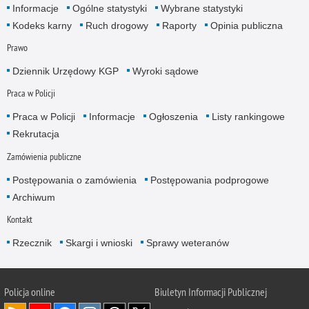
Informacje
Ogólne statystyki
Wybrane statystyki
Kodeks karny
Ruch drogowy
Raporty
Opinia publiczna
Prawo
Dziennik Urzędowy KGP
Wyroki sądowe
Praca w Policji
Praca w Policji
Informacje
Ogłoszenia
Listy rankingowe
Rekrutacja
Zamówienia publiczne
Postępowania o zamówienia
Postępowania podprogowe
Archiwum
Kontakt
Rzecznik
Skargi i wnioski
Sprawy weteranów
Policja
online
Biuletyn Informacji Publicznej