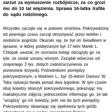
zarzut za wymuszenie rozbójnicze, za co grozi
mu do 10 lat więzienia. Sprawa 16-latka trafiła
do sądu rodzinnego.
Wszystko zaczęło się w połowie września. Pokrzywdzony
od pewnego czasu zaczął otrzymywać przez telefon i
osobiście pogróżki. Okazało się, że był on świadkiem w
sprawie, w której podejrzanym był 17-letni Marek L.
Chłopak uważał, że zeznania kolegi obciążyły go na
tyle, że został uznany winnym. Zażądał wówczas od
znajomego 2 tys. złotych zadośćuczynienia za
poniesione krzywdy. Pośrednikiem pomiędzy
pokrzywdzonym, a Markiem L., był 16-letnim Dariusz W.
Taka sytuacja trwała ponad dwa tygodnie. W tym czasie
obaj koledzy straszyli pokrzywdzonego, pokazując mu
makabryczne zdjęcia, jednocześnie informując go, że tak
"urządzą" go ich koledzy, jeśli nie da tych pieniędzy.
Pokrzywdzony obawiając się spełnienia tych gróźb