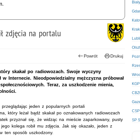
Biał
m.
Gda
Kato
Kra
ł zdjęcia na portalu
Lubl
Olsz
Powrót
Drukuj
Poz
Rze
 który skakał po radiowozach. Swoje wyczyny
Wro
ł w Internecie. Nieodpowiedzialny mężczyzna próbował
KGP
połecznościowych. Teraz, za uszkodzenie mienia,
lności.
CBZ
Gaze
 przeglądając jeden z popularnych portali
CSP
zna, który leżał bądź skakał po oznakowanych radiowozach
latek przyznał się, że widząc na mieście zaparkowany, pusty
SP S
jego kolega robił mu zdjęcia. Jak się okazało, jeden z
 w ten sposób uszkodzony.