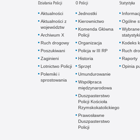
Działania Policji
O Policji
Statystyka
Aktualności
Jednostki
Informac
Aktualności z
Kierownictwo
Ogólne st
województw
Komenda Główna
Wybrane
Archiwum X
Policji
statystyki
Ruch drogowy
Organizacja
Kodeks k
Poszukiwani
Policja w III RP
Ruch dr
Zaginieni
Historia
Raporty
Lotnictwo Policji
Sprzęt
Opinia p
Polemiki i
Umundurowanie
sprostowania
Współpraca
międzynarodowa
Duszpasterstwo
Policji Kościoła
Rzymskokatolickiego
Prawosławne
Duszpasterstwo
Policji