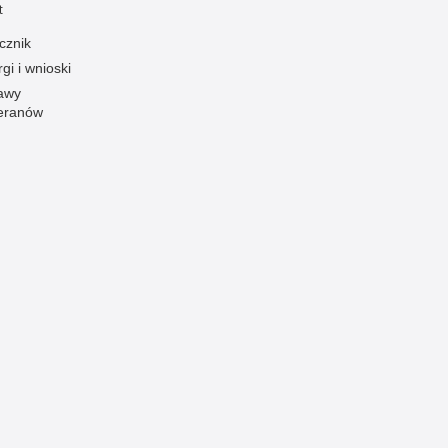
t
Ruch Drogowy
cznik
Samobójstwa
gi i wnioski
Sport
awy
eranów
Stalking
Statystyka
Szkolenia i ćwiczenia
Terroryzm
Unia Europejska
Uprowadzenia
Uroczystości
Utonięcia
Współpraca międzynarodowa
Współpraca Policji z innymi podmiotami
Wykroczenia