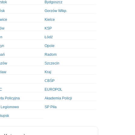
ystok
Bydgoszcz
ńsk
Gorzów Wlkp.
wice
Kielce
ków
KSP
in
Łódź
tyn
Opole
nań
Radom
szów
Szczecin
cław
Kraj
CBŚP
C
EUROPOL
ta Policyjna
Akademia Policji
 Legionowo
SP Piła
łupsk