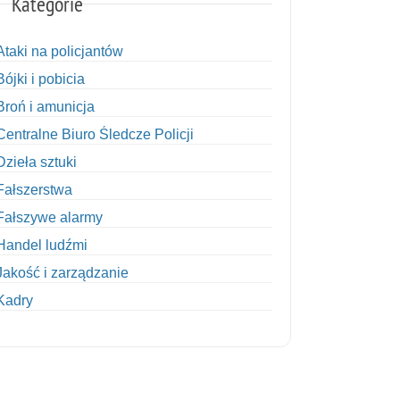
Kategorie
Ataki na policjantów
Bójki i pobicia
Broń i amunicja
Centralne Biuro Śledcze Policji
Dzieła sztuki
Fałszerstwa
Fałszywe alarmy
Handel ludźmi
Jakość i zarządzanie
Kadry
Kobiety w Policji
Korupcja
Kradzież