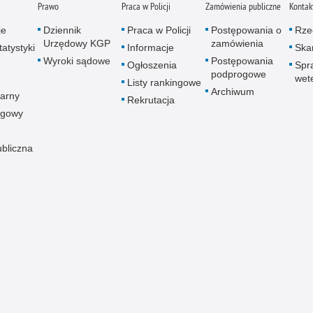
Prawo
Praca w Policji
Zamówienia publiczne
Kontak
je
Dziennik
Praca w Policji
Postępowania o
Rze
Urzędowy KGP
zamówienia
atystyki
Informacje
Skar
Wyroki sądowe
Postępowania
Ogłoszenia
Spr
podprogowe
wet
Listy rankingowe
Archiwum
arny
Rekrutacja
ogowy
ubliczna