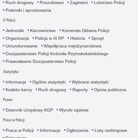
Ruch drogowy
Poszukiwani
Zaginieni
Lotnictwo Policji
Polemiki i sprostowania
O Policji
Jednostki
Kierownictwo
Komenda Główna Policji
Organizacja
Policja w III RP
Historia
Sprzęt
Umundurowanie
Współpraca międzynarodowa
Duszpasterstwo Policji Kościoła Rzymskokatolickiego
Prawosławne Duszpasterstwo Policji
Statystyka
Informacje
Ogólne statystyki
Wybrane statystyki
Kodeks karny
Ruch drogowy
Raporty
Opinia publiczna
Prawo
Dziennik Urzędowy KGP
Wyroki sądowe
Praca w Policji
Praca w Policji
Informacje
Ogłoszenia
Listy rankingowe
Rekrutacja