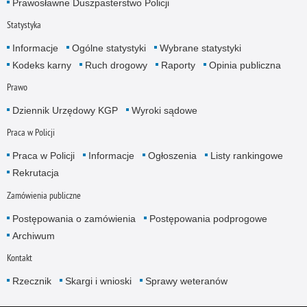
Prawosławne Duszpasterstwo Policji
Statystyka
Informacje
Ogólne statystyki
Wybrane statystyki
Kodeks karny
Ruch drogowy
Raporty
Opinia publiczna
Prawo
Dziennik Urzędowy KGP
Wyroki sądowe
Praca w Policji
Praca w Policji
Informacje
Ogłoszenia
Listy rankingowe
Rekrutacja
Zamówienia publiczne
Postępowania o zamówienia
Postępowania podprogowe
Archiwum
Kontakt
Rzecznik
Skargi i wnioski
Sprawy weteranów