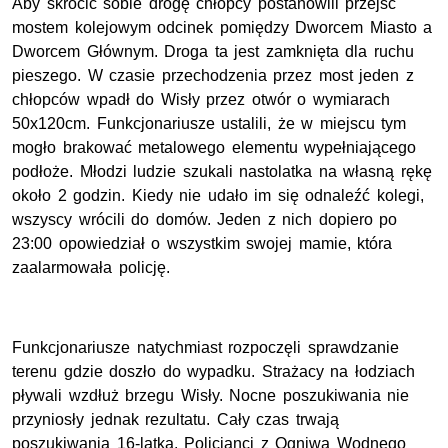
Aby skrócić sobie drogę chłopcy postanowili przejść
mostem kolejowym odcinek pomiędzy Dworcem Miasto a
Dworcem Głównym. Droga ta jest zamknięta dla ruchu
pieszego. W czasie przechodzenia przez most jeden z
chłopców wpadł do Wisły przez otwór o wymiarach
50x120cm. Funkcjonariusze ustalili, że w miejscu tym
mogło brakować metalowego elementu wypełniającego
podłoże. Młodzi ludzie szukali nastolatka na własną rękę
około 2 godzin. Kiedy nie udało im się odnaleźć kolegi,
wszyscy wrócili do domów. Jeden z nich dopiero po
23:00 opowiedział o wszystkim swojej mamie, która
zaalarmowała policję.
Funkcjonariusze natychmiast rozpoczęli sprawdzanie
terenu gdzie doszło do wypadku. Strażacy na łodziach
pływali wzdłuż brzegu Wisły. Nocne poszukiwania nie
przyniosły jednak rezultatu. Cały czas trwają
poszukiwania 16-latka. Policjanci z Ogniwa Wodnego