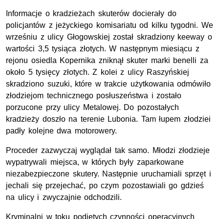
Informacje o kradzieżach skuterów docierały do
policjantów z jeżyckiego komisariatu od kilku tygodni. We
wrześniu z ulicy Głogowskiej został skradziony keeway o
wartości 3,5 tysiąca złotych. W następnym miesiącu z
rejonu osiedla Kopernika zniknął skuter marki benelli za
około 5 tysięcy złotych. Z kolei z ulicy Raszyńskiej
skradziono suzuki, które w trakcie użytkowania odmówiło
złodziejom technicznego posłuszeństwa i zostało
porzucone przy ulicy Metalowej. Do pozostałych
kradzieży doszło na terenie Lubonia. Tam łupem złodziei
padły kolejne dwa motorowery.
Proceder zazwyczaj wyglądał tak samo. Młodzi złodzieje
wypatrywali miejsca, w których były zaparkowane
niezabezpieczone skutery. Następnie uruchamiali sprzęt i
jechali się przejechać, po czym pozostawiali go gdzieś
na ulicy i zwyczajnie odchodzili.
Kryminalni w toku podjętych czynności operacyjnych