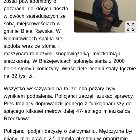
został powiadomiony o
pożarach, do których doszło
w dwóch sąsiadujących ze
sobą miejscowościach w
gminie Biała Rawska. W
Niemirowicach spaliła się
stodoła wraz ze słomą i
maszynam rolniczymi: snopowiązałką, młockarnią i
sieczkarnią. W Błażejewicach spłonęła sterta z 2000
belek słomy i koniczyny. Właściciele ocenili straty łącznie
na 32 tys. zł.
Wszystko wskazywało na to, że oba pożary były
wynikiem podpalenia. Policjanci zaczęli szukać sprawcy.
Pies tropiący doprowadził jednego z funkcjonariuszy do
śpiącego kilkaset metrów dalej 47-letniego mieszkańca
Rzeczkowa.
Policjanci podjęli decyzję o zatrzymaniu. Mężczyzna był
pijany. miał prawie 2,5 promila alkoholu w organizmie.