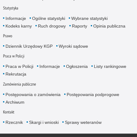
Statystyka
Informacje
Ogólne statystyki
Wybrane statystyki
Kodeks karny
Ruch drogowy
Raporty
Opinia publiczna
Prawo
Dziennik Urzędowy KGP
Wyroki sądowe
Praca w Policji
Praca w Policji
Informacje
Ogłoszenia
Listy rankingowe
Rekrutacja
Zamówienia publiczne
Postępowania o zamówienia
Postępowania podprogowe
Archiwum
Kontakt
Rzecznik
Skargi i wnioski
Sprawy weteranów