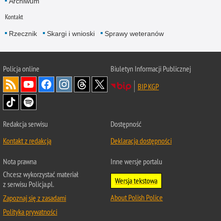
Archiwum
Kontakt
Rzecznik
Skargi i wnioski
Sprawy weteranów
Policja
online
Biuletyn Informacji Publicznej
BIP KGP
Redakcja serwisu
Dostępność
Kontakt z redakcją
Deklaracja dostępności
Nota prawna
Inne wersje portalu
Chcesz wykorzystać materiał
Wersja tekstowa
z serwisu Policja.pl.
About Polish Police
Zapoznaj się z zasadami
Polityka prywatności