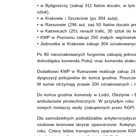
• w Bydgoszczy (zakup 311 fiatów ducato, w ty
sztuk),
• w Krakowie i Szczecinie (po 304 auta),
• w Rzeszowie (296 aut, zaś 50 fiatów ducato je
• w Katowicach (251 renault trafic, 30 sztuk do 
• KWP w Poznaniu zakupi 250 małych więźniarek 
• Jednostka w Krakowie zakupi 304 oznakowanych
Po 80 nieoznakowanych furgonów zakupią jednost
dolnośląska komenda Policji oraz komenda stołec
Dodatkowo KWP w Rzeszowie realizuje zakup 24
dyspozycji policjantów do końca grudnia. Poszcz
W sumie otrzymają prawie 200 oznakowanych i nie
Do końca grudnia komendy w Łodzi, Olsztynie i B
ambulansów pirotechnicznych. W przyszłym roku n
nowych miotaczy wody (zakupionych przez KGP) 
Dla samodzielnych pododdziałów antyterrorystyc
osobowe terenowe skrycie opancerzone. Kolejnych
roku. Cztery lekkie transportery opancerzone KG