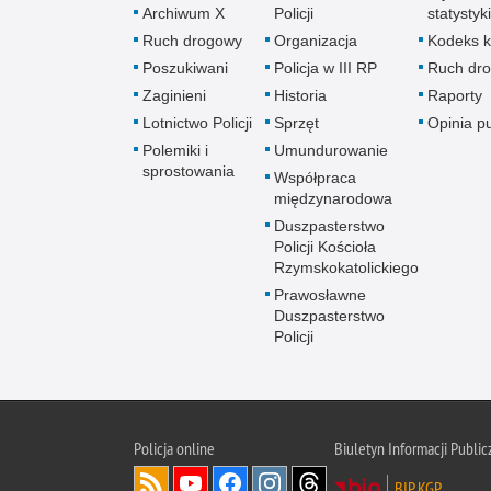
Archiwum X
Policji
statystyki
Ruch drogowy
Organizacja
Kodeks k
Poszukiwani
Policja w III RP
Ruch dr
Zaginieni
Historia
Raporty
Lotnictwo Policji
Sprzęt
Opinia p
Polemiki i
Umundurowanie
sprostowania
Współpraca
międzynarodowa
Duszpasterstwo
Policji Kościoła
Rzymskokatolickiego
Prawosławne
Duszpasterstwo
Policji
Policja
online
Biuletyn Informacji Public
BIP KGP