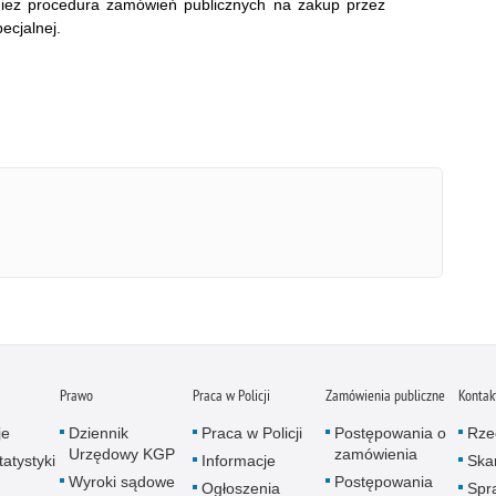
wnież procedura zamówień publicznych na zakup przez
cjalnej.
Prawo
Praca w Policji
Zamówienia publiczne
Kontak
je
Dziennik
Praca w Policji
Postępowania o
Rze
Urzędowy KGP
zamówienia
atystyki
Informacje
Skar
Wyroki sądowe
Postępowania
Ogłoszenia
Spr