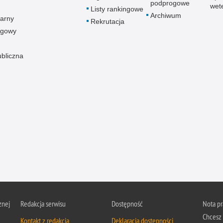
podprogowe
wet
Listy rankingowe
Archiwum
arny
Rekrutacja
ogowy
ubliczna
znej
Redakcja serwisu
Dostępność
Nota p
Chcesz 
Kontakt z redakcją
Deklaracja dostępności