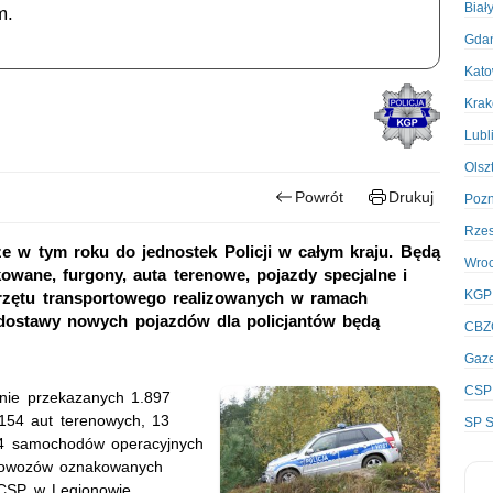
Biał
m.
Gda
Kato
Kra
Lubl
Olsz
Powrót
Drukuj
Poz
Rze
e w tym roku do jednostek Policji w całym kraju. Będą
Wro
wane, furgony, auta terenowe, pojazdy specjalne i
KGP
przętu transportowego realizowanych w ramach
 dostawy nowych pojazdów dla policjantów będą
CBZ
Gaze
CSP
nie przekazanych 1.897
54 aut terenowych, 13
SP S
224 samochodów operacyjnych
iowozów oznakowanych
CSP w Legionowie.