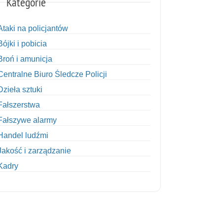
Kategorie
Ataki na policjantów
Bójki i pobicia
Broń i amunicja
Centralne Biuro Śledcze Policji
Dzieła sztuki
Fałszerstwa
Fałszywe alarmy
Handel ludźmi
Jakość i zarządzanie
Kadry
Kobiety w Policji
Korupcja
Kradzież