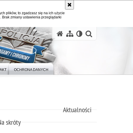
ych plików, to zgadzasz się na ich użycie
. Brak zmiany ustawienia przeglądarki
otwórz wysz
AKT
OCHRONA DANYCH
Aktualności
Na skróty