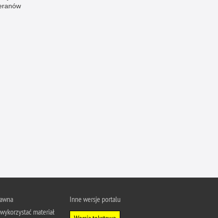
eranów
Profanacje, zbeszczeszczania
Profilaktyka
Przemoc domowa
Przemoc w szkole
Przemyt
Przestępczość alkoholowa
Przestępczość bankowa i kredytowa
Przestępczość cudzoziemców
Przestępczość farmaceutyczna
Przestępczość gospodarcza
Przestępczość internetowa
Przestępczość komputerowa
Przestępczość kryminalna
rawna
Inne wersje portalu
Przestępczość międzynarodowa
wykorzystać materiał
Wersja tekstowa