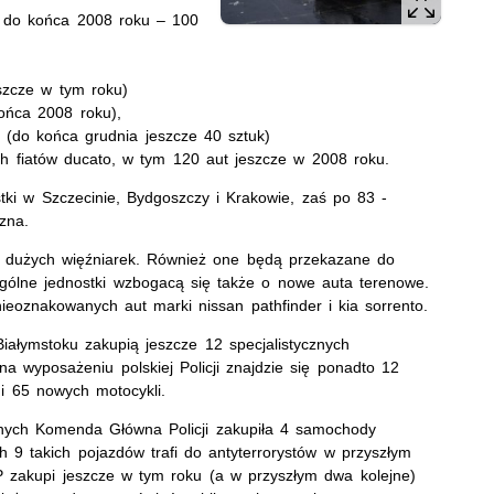
m do końca 2008 roku – 100
szcze w tym roku)
końca 2008 roku),
(do końca grudnia jeszcze 40 sztuk)
 fiatów ducato, w tym 120 aut jeszcze w 2008 roku.
ki w Szczecinie, Bydgoszczy i Krakowie, zaś po 83 -
zna.
 dużych więźniarek. Również one będą przekazane do
ególne jednostki wzbogacą się także o nowe auta terenowe.
oznakowanych aut marki nissan pathfinder i kia sorrento.
iałymstoku zakupią jeszcze 12 specjalistycznych
a wyposażeniu polskiej Policji znajdzie się ponadto 12
i 65 nowych motocykli.
znych Komenda Główna Policji zakupiła 4 samochody
 9 takich pojazdów trafi do antyterrorystów w przyszłym
P zakupi jeszcze w tym roku (a w przyszłym dwa kolejne)