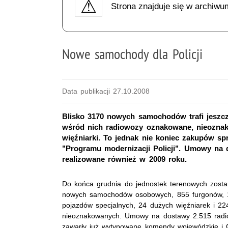
Strona znajduje się w archiwu
Nowe samochody dla Policji
Data publikacji 27.10.2008
Blisko 3170 nowych samochodów trafi jeszcz
wśród nich radiowozy oznakowane, nieoznako
więźniarki. To jednak nie koniec zakupów s
"Programu modernizacji Policji". Umowy na
realizowane również w 2009 roku.
Do końca grudnia do jednostek terenowych zosta
nowych samochodów osobowych, 855 furgonów, 1
pojazdów specjalnych, 24 dużych więźniarek i 
nieoznakowanych. Umowy na dostawy 2.515 rad
zawarły już wytypowane komendy wojewódzkie i 