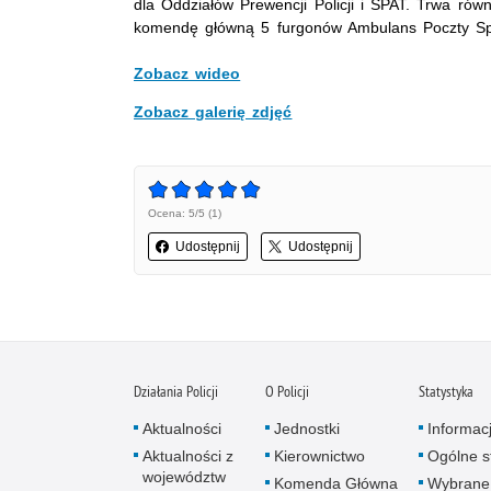
dla Oddziałów Prewencji Policji i SPAT. Trwa ró
komendę główną 5 furgonów Ambulans Poczty Spe
Zobacz wideo
Zobacz galerię zdjęć
Ocena: 5/5 (1)
Udostępnij
Udostępnij
Działania Policji
O Policji
Statystyka
Aktualności
Jednostki
Informac
Aktualności z
Kierownictwo
Ogólne st
województw
Komenda Główna
Wybrane