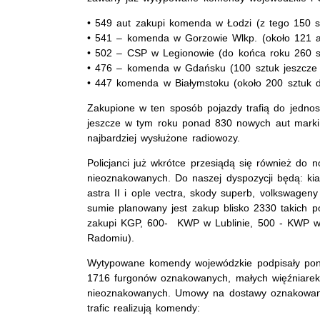
• 549 aut zakupi komenda w Łodzi (z tego 150 s
• 541 – komenda w Gorzowie Wlkp. (około 121 a
• 502 – CSP w Legionowie (do końca roku 260 s
• 476 – komenda w Gdańsku (100 sztuk jeszcze
• 447 komenda w Białymstoku (około 200 sztuk d
Zakupione w ten sposób pojazdy trafią do jedno
jeszcze w tym roku ponad 830 nowych aut marki 
najbardziej wysłużone radiowozy.
Policjanci już wkrótce przesiądą się również d
nieoznakowanych. Do naszej dyspozycji będą: kia 
astra II i ople vectra, skody superb, volkswagen
sumie planowany jest zakup blisko 2330 takich 
zakupi KGP, 600- KWP w Lublinie, 500 - KWP w
Radomiu).
Wytypowane komendy wojewódzkie podpisały po
1716 furgonów oznakowanych, małych więźniarek
nieoznakowanych. Umowy na dostawy oznakowanyc
trafic realizują komendy: