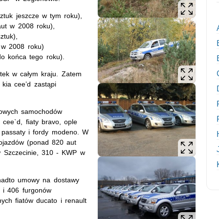
ztuk jeszcze w tym roku),
ut w 2008 roku),
ztuk),
 w 2008 roku)
o końca tego roku).
stek w całym kraju. Zatem
kia cee’d zastąpi
o nowych samochodów
cee`d, fiaty bravo, ople
y passaty i fordy modeno. W
pojazdów (ponad 820 aut
 Szczecinie, 310 - KWP w
nadto umowy na dostawy
 i 406 furgonów
h fiatów ducato i renault