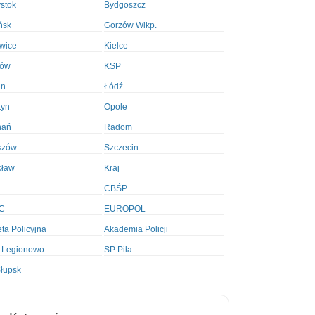
ystok
Bydgoszcz
ńsk
Gorzów Wlkp.
wice
Kielce
ków
KSP
in
Łódź
tyn
Opole
nań
Radom
szów
Szczecin
cław
Kraj
CBŚP
C
EUROPOL
ta Policyjna
Akademia Policji
 Legionowo
SP Piła
łupsk