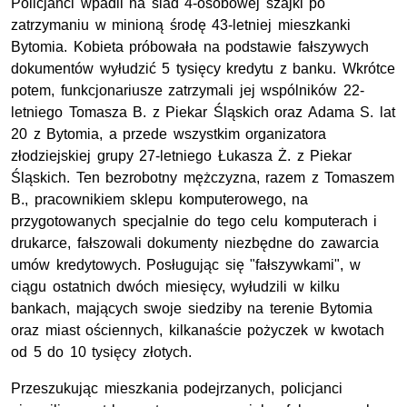
Policjanci wpadli na ślad 4-osobowej szajki po
zatrzymaniu w minioną środę 43-letniej mieszkanki
Bytomia. Kobieta próbowała na podstawie fałszywych
dokumentów wyłudzić 5 tysięcy kredytu z banku. Wkrótce
potem, funkcjonariusze zatrzymali jej wspólników 22-
letniego Tomasza B. z Piekar Śląskich oraz Adama S. lat
20 z Bytomia, a przede wszystkim organizatora
złodziejskiej grupy 27-letniego Łukasza Ż. z Piekar
Śląskich. Ten bezrobotny mężczyzna, razem z Tomaszem
B., pracownikiem sklepu komputerowego, na
przygotowanych specjalnie do tego celu komputerach i
drukarce, fałszowali dokumenty niezbędne do zawarcia
umów kredytowych. Posługując się "fałszywkami", w
ciągu ostatnich dwóch miesięcy, wyłudzili w kilku
bankach, mających swoje siedziby na terenie Bytomia
oraz miast ościennych, kilkanaście pożyczek w kwotach
od 5 do 10 tysięcy złotych.
Przeszukując mieszkania podejrzanych, policjanci