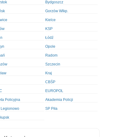
ystok
Bydgoszcz
ńsk
Gorzów Wlkp.
wice
Kielce
ków
KSP
in
Łódź
tyn
Opole
nań
Radom
szów
Szczecin
cław
Kraj
CBŚP
C
EUROPOL
ta Policyjna
Akademia Policji
 Legionowo
SP Piła
łupsk