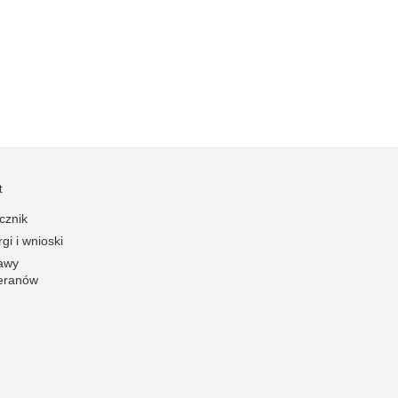
Kradzieże z włamaniem
Kultura
Logistyka, wyposażenie
Materiały wybuchowe
Nagrodzeni policjanci
Napady na banki
Napady na taksówkarzy
t
Napady na tiry
cznik
Nielegalny handel farmaceutykami
gi i wnioski
Nietrzeźwi kierujący
awy
eranów
Nietrzeźwi opiekunowie
Nietrzeźwi pracownicy
Niszczenie mienia
Nowoczesne technologie w pracy Policji
Odpowiedzialność majątkowa Policji