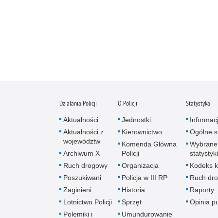
Działania Policji
O Policji
Statystyka
Aktualności
Jednostki
Informac
Aktualności z
Kierownictwo
Ogólne st
województw
Komenda Główna
Wybrane
Archiwum X
Policji
statystyki
Ruch drogowy
Organizacja
Kodeks k
Poszukiwani
Policja w III RP
Ruch dr
Zaginieni
Historia
Raporty
Lotnictwo Policji
Sprzęt
Opinia p
Polemiki i
Umundurowanie