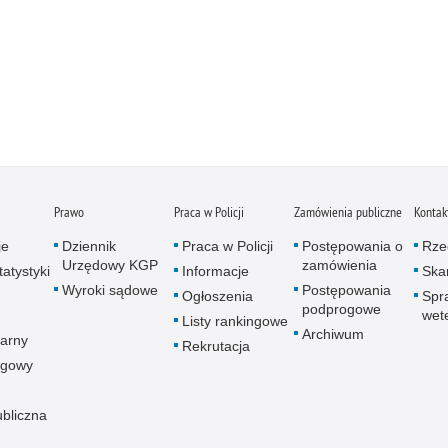
Prawo
Praca w Policji
Zamówienia publiczne
Kontak
je
Dziennik
Praca w Policji
Postępowania o
Rze
Urzędowy KGP
zamówienia
atystyki
Informacje
Skar
Wyroki sądowe
Postępowania
Ogłoszenia
Spr
podprogowe
wet
Listy rankingowe
Archiwum
arny
Rekrutacja
ogowy
ubliczna