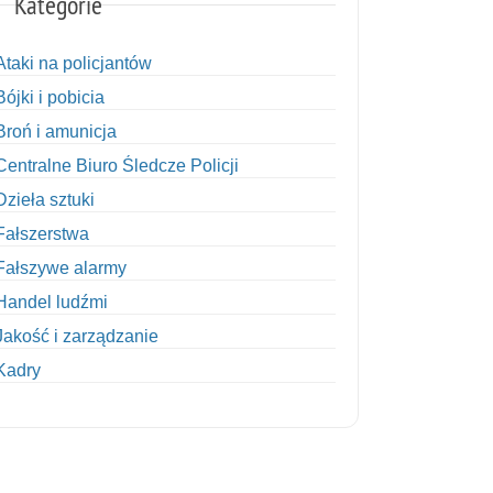
Kategorie
Ataki na policjantów
Bójki i pobicia
Broń i amunicja
Centralne Biuro Śledcze Policji
Dzieła sztuki
Fałszerstwa
Fałszywe alarmy
Handel ludźmi
Jakość i zarządzanie
Kadry
Kobiety w Policji
Korupcja
Kradzież