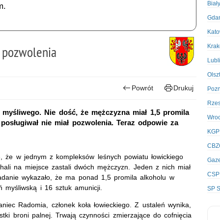
Biał
m.
Gda
Kato
Kra
 pozwolenia
Lubl
Olsz
Powrót
Drukuj
Poz
Rze
o myśliwego. Nie dość, że mężczyzna miał 1,5 promila
Wro
ę posługiwał nie miał pozwolenia. Teraz odpowie za
KGP
CBZ
enie, że w jednym z kompleksów leśnych powiatu łowickiego
Gaze
echali na miejsce zastali dwóch mężczyzn. Jeden z nich miał
CSP
adanie wykazało, że ma ponad 1,5 promila alkoholu w
oń myśliwską i 16 sztuk amunicji.
SP S
aniec Radomia, członek koła łowieckiego. Z ustaleń wynika,
ki broni palnej. Trwają czynności zmierzające do cofnięcia