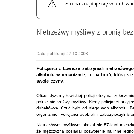
Strona znajduje się w archiwu
Nietrzeźwy myśliwy z bronią bez
Data publikacji 27.10.2008
Policjanci z Łowicza zatrzymali nietrzeźweg
alkoholu w organizmie, to na broń, którą si
swoje czyny.
Oficer dyżurny łowickiej policji otrzymał zgłosz
poluje nietrzeźwy myśliwy. Kiedy policjanci przyj
dubeltówkę. Czuć było od niego woń alkoholu. B
organizmie. Policjanci odebrali i zabezpieczyli br
Nietrzeźwym myśliwym okazał się 57-letni mieszk
że mężczyzna posiadał pozwolenie na inne jednost