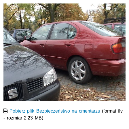
Film w formacie nieobsługiwanym przez odtwarzacz.
Pobierz plik Bezpieczeństwo na cmentarzu
(format flv
- rozmiar 2.23 MB)