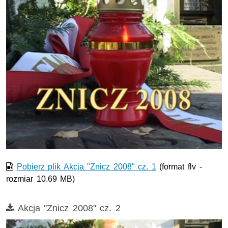
Film w formacie nieobsługiwanym przez odtwarzacz.
Pobierz plik Akcja "Znicz 2008" cz. 1
(format flv -
rozmiar 10.69 MB)
Film
Akcja "Znicz 2008" cz. 2