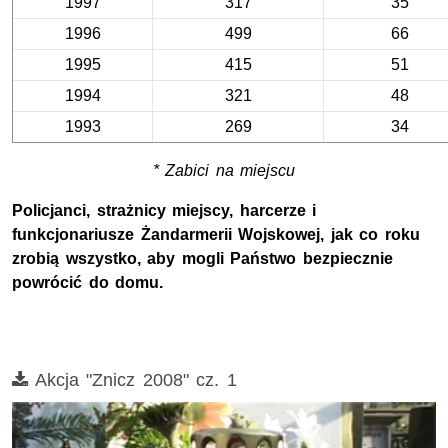
1997
317
35
1996
499
66
1995
415
51
1994
321
48
1993
269
34
* Zabici na miejscu
Policjanci, strażnicy miejscy, harcerze i
funkcjonariusze Żandarmerii Wojskowej, jak co roku
zrobią wszystko, aby mogli Państwo bezpiecznie
powrócić do domu.
Film
Akcja "Znicz 2008" cz. 1