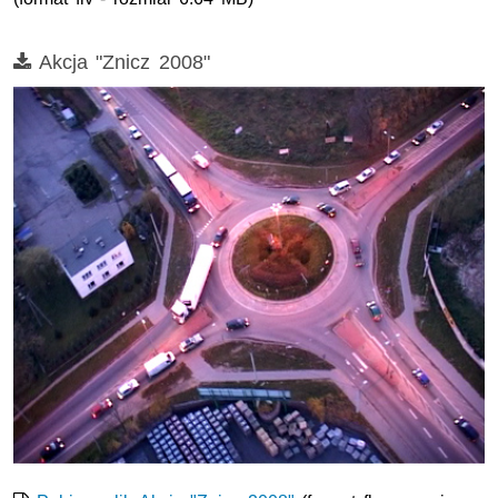
Film
Akcja "Znicz 2008"