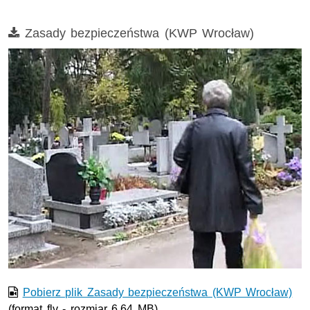
Film
Zasady bezpieczeństwa (KWP Wrocław)
Film w formacie nieobsługiwanym przez odtwarzacz.
Pobierz plik Zasady bezpieczeństwa (KWP Wrocław)
(format flv - rozmiar 6.64 MB)