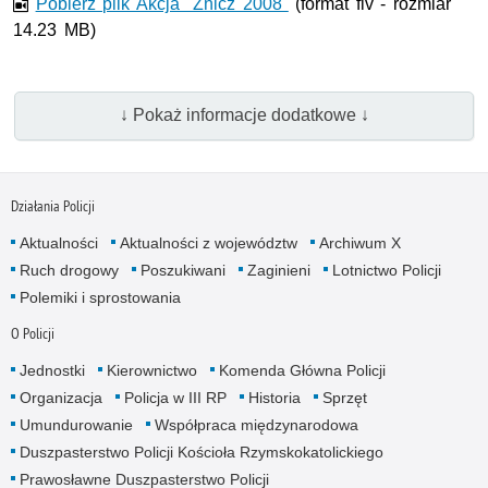
Film w formacie nieobsługiwanym przez odtwarzacz.
Pobierz plik Akcja "Znicz 2008"
(format flv - rozmiar
14.23 MB)
↓ Pokaż informacje dodatkowe ↓
Działania Policji
Aktualności
Aktualności z województw
Archiwum X
Ruch drogowy
Poszukiwani
Zaginieni
Lotnictwo Policji
Polemiki i sprostowania
O Policji
Jednostki
Kierownictwo
Komenda Główna Policji
Organizacja
Policja w III RP
Historia
Sprzęt
Umundurowanie
Współpraca międzynarodowa
Duszpasterstwo Policji Kościoła Rzymskokatolickiego
Prawosławne Duszpasterstwo Policji