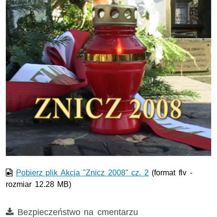
Film w formacie nieobsługiwanym przez odtwarzacz.
Pobierz plik Akcja "Znicz 2008" cz. 2
(format flv -
rozmiar 12.28 MB)
Film
Bezpieczeństwo na cmentarzu