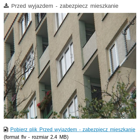
Film
Przed wyjazdem - zabezpiecz mieszkanie
Film w formacie nieobsługiwanym przez odtwarzacz.
Pobierz plik Przed wyjazdem - zabezpiecz mieszkanie
(format flv - rozmiar 2.4 MB)