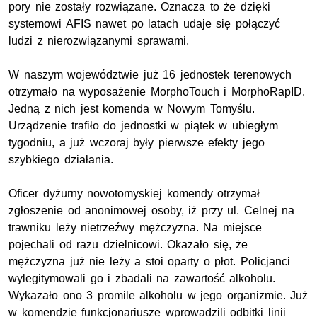
pory nie zostały rozwiązane. Oznacza to że dzięki
systemowi AFIS nawet po latach udaje się połączyć
ludzi z nierozwiązanymi sprawami.
W naszym województwie już 16 jednostek terenowych
otrzymało na wyposażenie MorphoTouch i MorphoRapID.
Jedną z nich jest komenda w Nowym Tomyślu.
Urządzenie trafiło do jednostki w piątek w ubiegłym
tygodniu, a już wczoraj były pierwsze efekty jego
szybkiego działania.
Oficer dyżurny nowotomyskiej komendy otrzymał
zgłoszenie od anonimowej osoby, iż przy ul. Celnej na
trawniku leży nietrzeźwy mężczyzna. Na miejsce
pojechali od razu dzielnicowi. Okazało się, że
mężczyzna już nie leży a stoi oparty o płot. Policjanci
wylegitymowali go i zbadali na zawartość alkoholu.
Wykazało ono 3 promile alkoholu w jego organizmie. Już
w komendzie funkcjonariusze wprowadzili odbitki linii