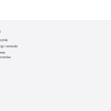
Profanacje, zbeszczeszczania
Profilaktyka
Przemoc domowa
Przemoc w szkole
t
Przemyt
cznik
Przestępczość alkoholowa
gi i wnioski
Przestępczość bankowa i kredytowa
awy
eranów
Przestępczość cudzoziemców
Przestępczość farmaceutyczna
Przestępczość gospodarcza
Przestępczość internetowa
Przestępczość komputerowa
Przestępczość kryminalna
Przestępczość międzynarodowa