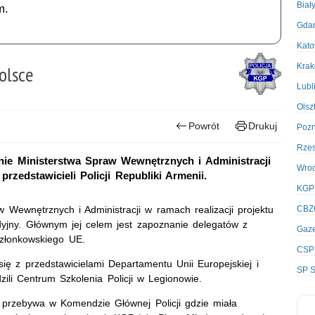
Biał
m.
Gda
Kato
Kra
olsce
Lubl
Olsz
Powrót
Drukuj
Poz
Rze
nie Ministerstwa Spraw Wewnętrznych i Administracji
Wro
zedstawicieli Policji Republiki Armenii.
KGP
w Wewnętrznych i Administracji w ramach realizacji projektu
CBZ
dyjny. Głównym jej celem jest zapoznanie delegatów z
Gaze
członkowskiego UE.
CSP
 się z przedstawicielami Departamentu Unii Europejskiej i
SP S
li Centrum Szkolenia Policji w Legionowie.
a przebywa w Komendzie Głównej Policji gdzie miała