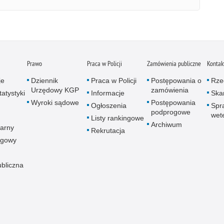
Prawo
Praca w Policji
Zamówienia publiczne
Kontak
je
Dziennik
Praca w Policji
Postępowania o
Rze
Urzędowy KGP
zamówienia
atystyki
Informacje
Skar
Wyroki sądowe
Postępowania
Ogłoszenia
Spr
podprogowe
wet
Listy rankingowe
Archiwum
arny
Rekrutacja
ogowy
ubliczna