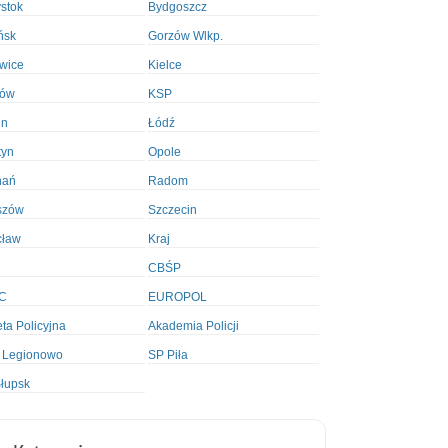
ystok
Bydgoszcz
ńsk
Gorzów Wlkp.
wice
Kielce
ków
KSP
in
Łódź
tyn
Opole
nań
Radom
szów
Szczecin
cław
Kraj
CBŚP
C
EUROPOL
ta Policyjna
Akademia Policji
 Legionowo
SP Piła
łupsk