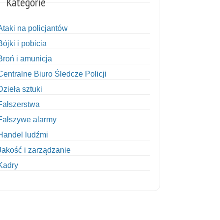
Kategorie
Ataki na policjantów
Bójki i pobicia
Broń i amunicja
Centralne Biuro Śledcze Policji
Dzieła sztuki
Fałszerstwa
Fałszywe alarmy
Handel ludźmi
Jakość i zarządzanie
Kadry
Kobiety w Policji
Korupcja
Kradzież