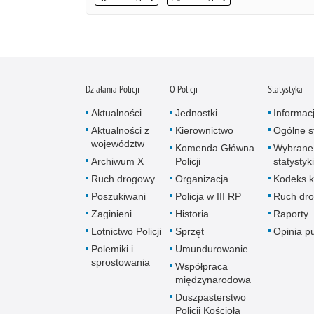
Działania Policji
O Policji
Statystyka
Aktualności
Jednostki
Informac
Aktualności z
Kierownictwo
Ogólne st
województw
Komenda Główna
Wybrane
Archiwum X
Policji
statystyki
Ruch drogowy
Organizacja
Kodeks k
Poszukiwani
Policja w III RP
Ruch dr
Zaginieni
Historia
Raporty
Lotnictwo Policji
Sprzęt
Opinia p
Polemiki i
Umundurowanie
sprostowania
Współpraca
międzynarodowa
Duszpasterstwo
Policji Kościoła