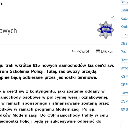
Biał
m.
Gda
Kato
Kra
nowych
Lubl
Olsz
Powrót
Drukuj
Poz
Rze
aju trafi wkrótce 615 nowych samochodów kia cee'd sw.
Wro
trum Szkolenia Policji. Tutaj, radiowozy przejdą
KGP
tępnie będą odbierane przez jednostki terenowe.
CBZ
ia cee'd sw z kontyngentu, jaki zostanie oddany w
Gaze
to samochody osobowe w policyjnej wersji oznakowanej.
CSP
h w ramach sponsoringu i sfinansowane zostaną przez
rodków w ramach programu Modernizacji Policji.
SP S
odków Modernizacji. Do CSP samochody trafiły w celu
jednostki Policji będą je sukcesywnie odbierać do