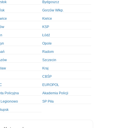
ystok
Bydgoszcz
ńsk
Gorzów Wlkp.
wice
Kielce
ków
KSP
in
Łódź
tyn
Opole
nań
Radom
szów
Szczecin
cław
Kraj
CBŚP
C
EUROPOL
ta Policyjna
Akademia Policji
 Legionowo
SP Piła
łupsk