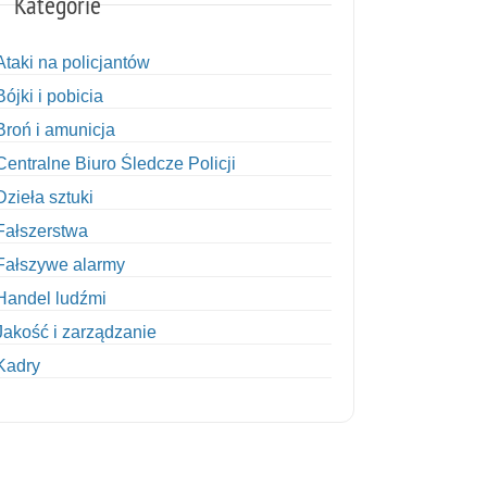
Kategorie
Ataki na policjantów
Bójki i pobicia
Broń i amunicja
Centralne Biuro Śledcze Policji
Dzieła sztuki
Fałszerstwa
Fałszywe alarmy
Handel ludźmi
Jakość i zarządzanie
Kadry
Kobiety w Policji
Korupcja
Kradzież