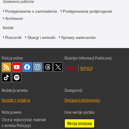
Zamówienia publiczne
Postępowania o zamówienia
Postępowania podprogowe
Archiwum
Kontakt
Rzecznik
Skargi i wnioski
Sprawy weteranów
Policja
online
Biuletyn Informacji Publicznej
BIP KGP
Redakcja serwisu
Dostępność
Kontakt z redakcją
Deklaracja dostępności
Nota prawna
Inne wersje portalu
Chcesz wykorzystać materiał
Wersja tekstowa
z serwisu Policja.pl.