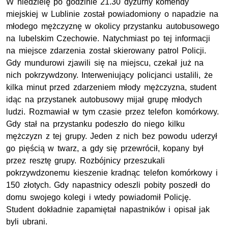
W niedzielę po godzinie 21.30 dyżurny komendy
miejskiej w Lublinie został powiadomiony o napadzie na
młodego mężczyznę w okolicy przystanku autobusowego
na lubelskim Czechowie. Natychmiast po tej informacji
na miejsce zdarzenia został skierowany patrol Policji.
Gdy mundurowi zjawili się na miejscu, czekał już na
nich pokrzywdzony. Interweniujący policjanci ustalili, że
kilka minut przed zdarzeniem młody mężczyzna, student
idąc na przystanek autobusowy mijał grupę młodych
ludzi. Rozmawiał w tym czasie przez telefon komórkowy.
Gdy stał na przystanku podeszło do niego kilku
mężczyzn z tej grupy. Jeden z nich bez powodu uderzył
go pięścią w twarz, a gdy się przewrócił, kopany był
przez resztę grupy. Rozbójnicy przeszukali
pokrzywdzonemu kieszenie kradnąc telefon komórkowy i
150 złotych. Gdy napastnicy odeszli pobity poszedł do
domu swojego kolegi i wtedy powiadomił Policję.
Student dokładnie zapamiętał napastników i opisał jak
byli ubrani.