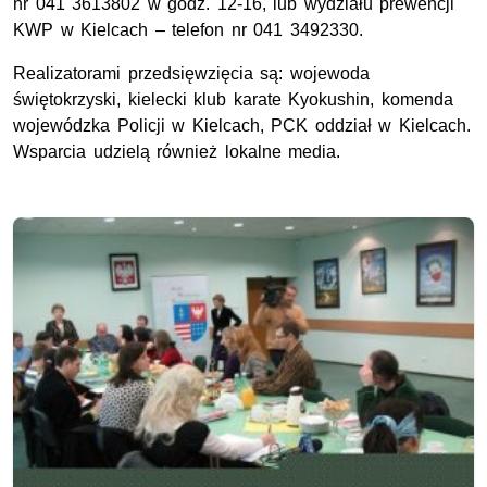
nr 041 3613802 w godz. 12-16, lub wydziału prewencji
KWP w Kielcach – telefon nr 041 3492330.
Realizatorami przedsięwzięcia są: wojewoda
świętokrzyski, kielecki klub karate Kyokushin, komenda
wojewódzka Policji w Kielcach, PCK oddział w Kielcach.
Wsparcia udzielą również lokalne media.