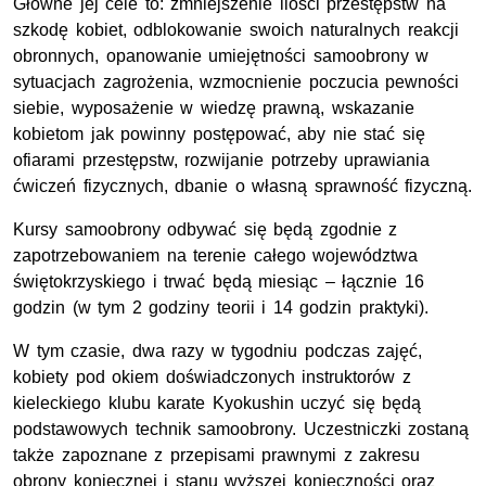
Główne jej cele to: zmniejszenie ilości przestępstw na
szkodę kobiet, odblokowanie swoich naturalnych reakcji
obronnych, opanowanie umiejętności samoobrony w
sytuacjach zagrożenia, wzmocnienie poczucia pewności
siebie, wyposażenie w wiedzę prawną, wskazanie
kobietom jak powinny postępować, aby nie stać się
ofiarami przestępstw, rozwijanie potrzeby uprawiania
ćwiczeń fizycznych, dbanie o własną sprawność fizyczną.
Kursy samoobrony odbywać się będą zgodnie z
zapotrzebowaniem na terenie całego województwa
świętokrzyskiego i trwać będą miesiąc – łącznie 16
godzin (w tym 2 godziny teorii i 14 godzin praktyki).
W tym czasie, dwa razy w tygodniu podczas zajęć,
kobiety pod okiem doświadczonych instruktorów z
kieleckiego klubu karate Kyokushin uczyć się będą
podstawowych technik samoobrony. Uczestniczki zostaną
także zapoznane z przepisami prawnymi z zakresu
obrony koniecznej i stanu wyższej konieczności oraz