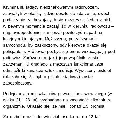
Kryminalni, jadący nieoznakowanym radiowozem,
zauważyli w okolicy, gdzie doszło do zdarzenia, dwóch
podejrzanie zachowujących się mężczyzn. Jeden z nich
w pewnym momencie zaczął iść w kierunku radiowozu –
najprawdopodobniej zamierzał powtórzyć napad na
kolejnym kierującym. Mężczyzna, po zatrzymaniu
samochodu, był zaskoczony, gdy kierowca okazał się
policjantem. Próbował pozbyć się broni, wrzucając ją pod
radiowóz. Zarówno on, jak i jego wspólnik, zostali
zatrzymani. U drugiego z mężczyzn funkcjonariusze
odnaleźli kilkanaście sztuk amunicji. Wyrzucony pistolet
(okazało się, że był to pistolet startowy) został
zabezpieczony.
Podejrzanych mieszkańców powiatu tomaszowskiego (w
wieku 21 i 23 lat) przebadano na zawartość alkoholu w
organizmie. Okazało się, że mieli ponad 1,5 promila.
Za rozbój grozi odpowiedzialność karna do 12 lat