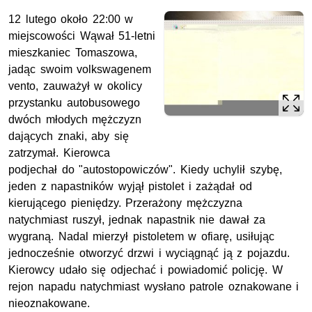
12 lutego około 22:00 w
miejscowości Wąwał 51-letni
mieszkaniec Tomaszowa,
jadąc swoim volkswagenem
vento, zauważył w okolicy
przystanku autobusowego
dwóch młodych mężczyzn
dających znaki, aby się
zatrzymał. Kierowca
podjechał do "autostopowiczów". Kiedy uchylił szybę,
jeden z napastników wyjął pistolet i zażądał od
kierującego pieniędzy. Przerażony mężczyzna
natychmiast ruszył, jednak napastnik nie dawał za
wygraną. Nadal mierzył pistoletem w ofiarę, usiłując
jednocześnie otworzyć drzwi i wyciągnąć ją z pojazdu.
Kierowcy udało się odjechać i powiadomić policję. W
rejon napadu natychmiast wysłano patrole oznakowane i
nieoznakowane.