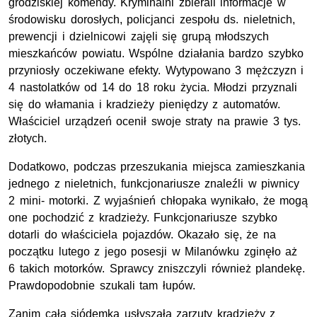
grodziskiej komendy. Kryminalni zbierali informacje w
środowisku dorosłych, policjanci zespołu ds. nieletnich,
prewencji i dzielnicowi zajęli się grupą młodszych
mieszkańców powiatu. Wspólne działania bardzo szybko
przyniosły oczekiwane efekty. Wytypowano 3 mężczyzn i
4 nastolatków od 14 do 18 roku życia. Młodzi przyznali
się do włamania i kradzieży pieniędzy z automatów.
Właściciel urządzeń ocenił swoje straty na prawie 3 tys.
złotych.
Dodatkowo, podczas przeszukania miejsca zamieszkania
jednego z nieletnich, funkcjonariusze znaleźli w piwnicy
2 mini- motorki. Z wyjaśnień chłopaka wynikało, że mogą
one pochodzić z kradzieży. Funkcjonariusze szybko
dotarli do właściciela pojazdów. Okazało się, że na
początku lutego z jego posesji w Milanówku zginęło aż
6 takich motorków. Sprawcy zniszczyli również plandekę.
Prawdopodobnie szukali tam łupów.
Zanim cała siódemka usłyszała zarzuty kradzieży z