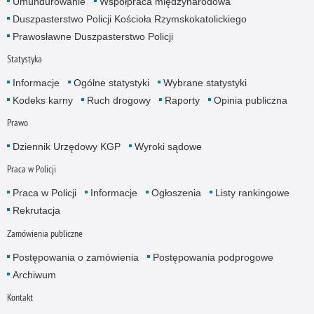
Umundurowanie
Współpraca międzynarodowa
Duszpasterstwo Policji Kościoła Rzymskokatolickiego
Prawosławne Duszpasterstwo Policji
Statystyka
Informacje
Ogólne statystyki
Wybrane statystyki
Kodeks karny
Ruch drogowy
Raporty
Opinia publiczna
Prawo
Dziennik Urzędowy KGP
Wyroki sądowe
Praca w Policji
Praca w Policji
Informacje
Ogłoszenia
Listy rankingowe
Rekrutacja
Zamówienia publiczne
Postępowania o zamówienia
Postępowania podprogowe
Archiwum
Kontakt