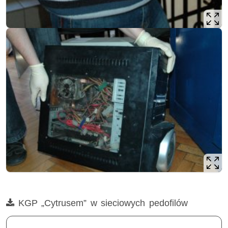
Film
KGP „Cytrusem” w sieciowych pedofilów