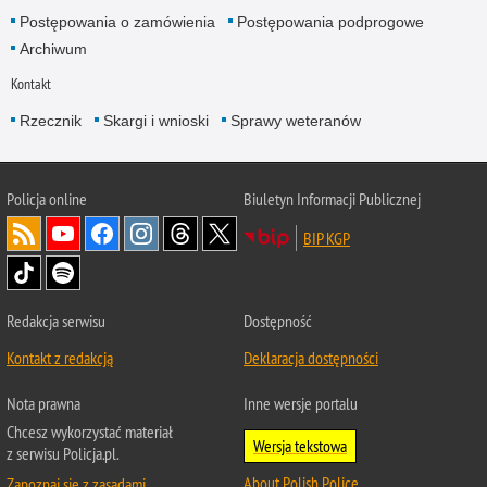
Postępowania o zamówienia
Postępowania podprogowe
Archiwum
Kontakt
Rzecznik
Skargi i wnioski
Sprawy weteranów
Policja
online
Biuletyn Informacji Publicznej
BIP KGP
Redakcja serwisu
Dostępność
Kontakt z redakcją
Deklaracja dostępności
Nota prawna
Inne wersje portalu
Chcesz wykorzystać materiał
Wersja tekstowa
z serwisu Policja.pl.
About Polish Police
Zapoznaj się z zasadami