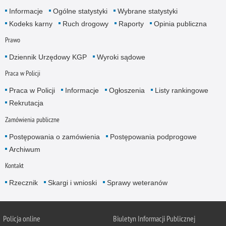
Informacje
Ogólne statystyki
Wybrane statystyki
Kodeks karny
Ruch drogowy
Raporty
Opinia publiczna
Prawo
Dziennik Urzędowy KGP
Wyroki sądowe
Praca w Policji
Praca w Policji
Informacje
Ogłoszenia
Listy rankingowe
Rekrutacja
Zamówienia publiczne
Postępowania o zamówienia
Postępowania podprogowe
Archiwum
Kontakt
Rzecznik
Skargi i wnioski
Sprawy weteranów
Policja
online
Biuletyn Informacji Publicznej