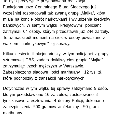
To była precyzyjnie przygotowana realizacja.
Funkcjonariusze Centralnego Biura Śledczego już
wcześniej rozpracowali tak zwaną grupę „Majka”, która
miała na koncie obrót narkotykami i wyłudzenia kredytów
bankowych. W samym wątku "kredytowym" policjanci
zatrzymali 64 osoby, którym przedstawili już 244 zarzuty.
Teraz nadszedł moment na cios w osoby powiązane z
wątkiem "narkotykowym" tej sprawy.
Kilkudziesięciu funkcjonariuszy, w tym policjanci z grupy
szturmowej CBŚ, zadało dotkliwy cios grupie "Majka"
zatrzymując trzech mężczyzn w Warszawie.
Zabezpieczono śladowe ilości marihuany i 12 tys. zł,
które pochodziły z transakcji narkotykowych.
Dotychczas w tym wątku tej sprawy zatrzymano 9 osób,
którym przedstawiono 16 zarzutów, zastosowano 3
tymczasowe aresztowania, 4 dozory Policji, dokonano
zabezpieczenia 500 gramów amfetaminy i 50 gram
marihuany.