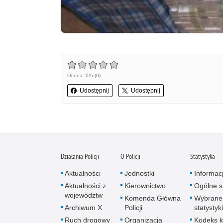
Ocena: 0/5 (0)
Udostępnij
Udostępnij
Działania Policji
O Policji
Statystyka
Aktualności
Jednostki
Informac
Aktualności z
Kierownictwo
Ogólne st
województw
Komenda Główna
Wybrane
Archiwum X
Policji
statystyki
Ruch drogowy
Organizacja
Kodeks k