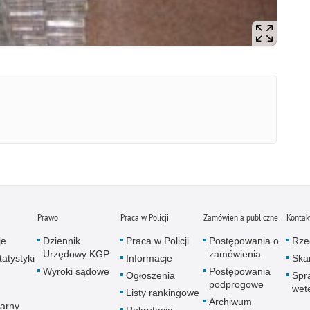
Prawo
Praca w Policji
Zamówienia publiczne
Kontak
je
Dziennik
Praca w Policji
Postępowania o
Rze
Urzędowy KGP
zamówienia
atystyki
Informacje
Skar
Wyroki sądowe
Postępowania
Ogłoszenia
Spr
podprogowe
wet
Listy rankingowe
Archiwum
arny