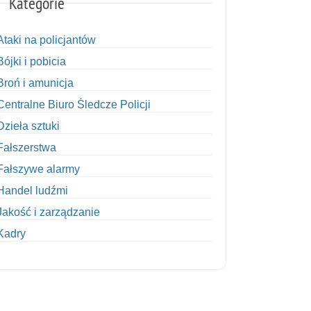
Kategorie
Ataki na policjantów
Bójki i pobicia
Broń i amunicja
Centralne Biuro Śledcze Policji
Dzieła sztuki
Fałszerstwa
Fałszywe alarmy
Handel ludźmi
Jakość i zarządzanie
Kadry
Kobiety w Policji
Korupcja
Kradzież