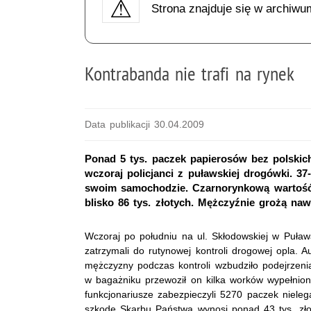
Strona znajduje się w archiwu
Kontrabanda nie trafi na rynek
Data publikacji 30.04.2009
Ponad 5 tys. paczek papierosów bez polskic
wczoraj policjanci z puławskiej drogówki. 37
swoim samochodzie. Czarnorynkową wartość
blisko 86 tys. złotych. Mężczyźnie grożą naw
Wczoraj po południu na ul. Skłodowskiej w Puław
zatrzymali do rutynowej kontroli drogowej opla. 
mężczyzny podczas kontroli wzbudziło podejrzeni
w bagażniku przewoził on kilka worków wypełnio
funkcjonariusze zabezpieczyli 5270 paczek niele
szkodę Skarbu Państwa wynosi ponad 43 tys. zło