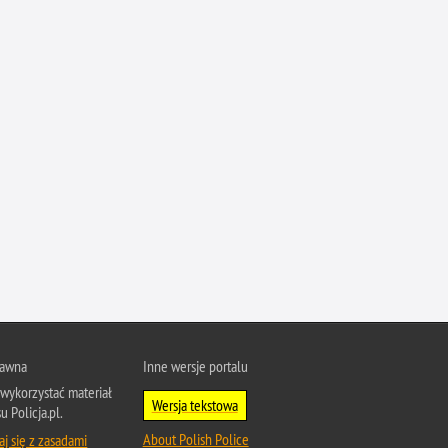
Ruch Drogowy
Samobójstwa
Sport
Stalking
Statystyka
Szkolenia i ćwiczenia
Terroryzm
Unia Europejska
Uprowadzenia
Uroczystości
Utonięcia
Współpraca międzynarodowa
rawna
Inne wersje portalu
wykorzystać materiał
Współpraca Policji z innymi podmiotami
Wersja tekstowa
u Policja.pl.
Wykroczenia
About Polish Police
j się z zasadami