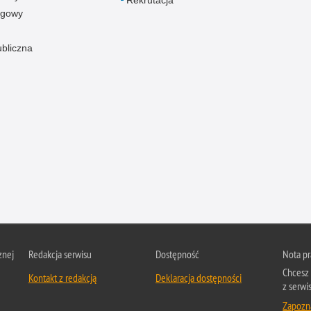
Rekrutacja
ogowy
ubliczna
znej
Redakcja serwisu
Dostępność
Nota p
Chcesz 
Kontakt z redakcją
Deklaracja dostępności
z serwis
Zapozna