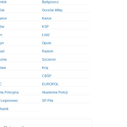
ystok
Bydgoszcz
ńsk
Gorzów Wlkp.
wice
Kielce
ków
KSP
in
Łódź
tyn
Opole
nań
Radom
szów
Szczecin
cław
Kraj
CBŚP
C
EUROPOL
ta Policyjna
Akademia Policji
 Legionowo
SP Piła
łupsk