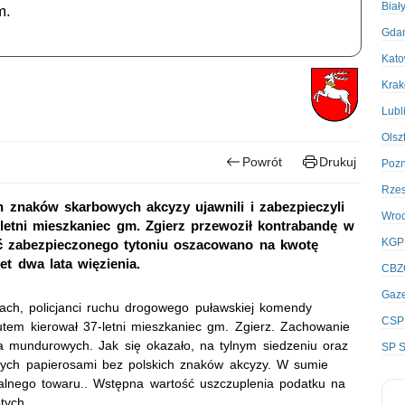
Biał
m.
Gda
Kato
Kra
Lubl
Olsz
Powrót
Drukuj
Poz
Rze
h znaków skarbowych akcyzy ujawnili i zabezpieczyli
Wro
-letni mieszkaniec gm. Zgierz przewoził kontrabandę w
KGP
 zabezpieczonego tytoniu oszacowano na kwotę
et dwa lata więzienia.
CBZ
Gaze
ach, policjanci ruchu drogowego puławskiej komendy
CSP
Autem kierował 37-letni mieszkaniec gm. Zgierz. Zachowanie
a mundurowych. Jak się okazało, na tylnym siedzeniu oraz
SP S
nych papierosami bez polskich znaków akcyzy. W sumie
galnego towaru.. Wstępna wartość uszczuplenia podatku na
tych.