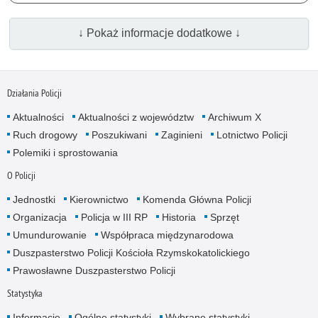
↓ Pokaż informacje dodatkowe ↓
Działania Policji
Aktualności
Aktualności z województw
Archiwum X
Ruch drogowy
Poszukiwani
Zaginieni
Lotnictwo Policji
Polemiki i sprostowania
O Policji
Jednostki
Kierownictwo
Komenda Główna Policji
Organizacja
Policja w III RP
Historia
Sprzęt
Umundurowanie
Współpraca międzynarodowa
Duszpasterstwo Policji Kościoła Rzymskokatolickiego
Prawosławne Duszpasterstwo Policji
Statystyka
Informacje
Ogólne statystyki
Wybrane statystyki