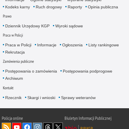
Kodeks karny
Ruch drogowy
Raporty
Opinia publiczna
Prawo
Dziennik Urzędowy KGP
Wyroki sądowe
Praca w Policji
Praca w Policji
Informacje
Ogłoszenia
Listy rankingowe
Rekrutacja
Zamówienia publiczne
Postępowania o zamówienia
Postępowania podprogowe
Archiwum
Kontakt
Rzecznik
Skargi i wnioski
Sprawy weteranów
Policja
online
Biuletyn Informacji Publicznej
BIP KGP