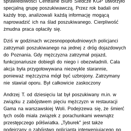
sprawiedliwości Centralne Biuro Śledcze KGP utworzyło
specjalną grupę poszukiwawczą. Przez rok badali oni
każdy trop, analizowali każdą informację mogącą
naprowadzić ich na ślad poszukiwanego. Cierpliwość
żmudna praca opłaciły się.
Dziś w godzinach wczesnopopołudniowych policjanci
zatrzymali poszukiwanego na jednej z dróg dojazdowych
do Poznania. Gdy mężczyzna zatrzymał pojazd,
funkcjonariusze dobiegli do niego i obezwładnili. Cała
akcja była przygotowywana niezwykle starannie,
ponieważ mężczyzna mógł być uzbrojony. Zatrzymany
nie stawiał oporu. Był całkowicie zaskoczony
Andrzej T. od dziesięciu lat był poszukiwany m.in. w
związku z zabójstwem pięciu mężczyzn w restauracji
Gama na warszawskiej Woli. Podejrzewa się, że śmierć
tych osób miała związek z porachunkami wewnątrz
przestępczego półświatka. „Tyburek” jest także
podejrzany o zabójstwo policjanta interweniującego po