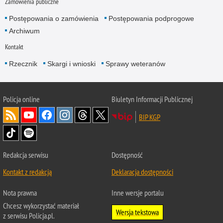
Zamówienia publiczne
Postępowania o zamówienia
Postępowania podprogowe
Archiwum
Kontakt
Rzecznik
Skargi i wnioski
Sprawy weteranów
Policja
online
Biuletyn Informacji Publicznej
BIP KGP
Redakcja serwisu
Dostępność
Kontakt z redakcją
Deklaracja dostępności
Nota prawna
Inne wersje portalu
Chcesz wykorzystać materiał
Wersja tekstowa
z serwisu Policja.pl.