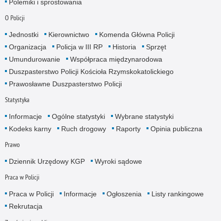
Polemiki i sprostowania
O Policji
Jednostki
Kierownictwo
Komenda Główna Policji
Organizacja
Policja w III RP
Historia
Sprzęt
Umundurowanie
Współpraca międzynarodowa
Duszpasterstwo Policji Kościoła Rzymskokatolickiego
Prawosławne Duszpasterstwo Policji
Statystyka
Informacje
Ogólne statystyki
Wybrane statystyki
Kodeks karny
Ruch drogowy
Raporty
Opinia publiczna
Prawo
Dziennik Urzędowy KGP
Wyroki sądowe
Praca w Policji
Praca w Policji
Informacje
Ogłoszenia
Listy rankingowe
Rekrutacja