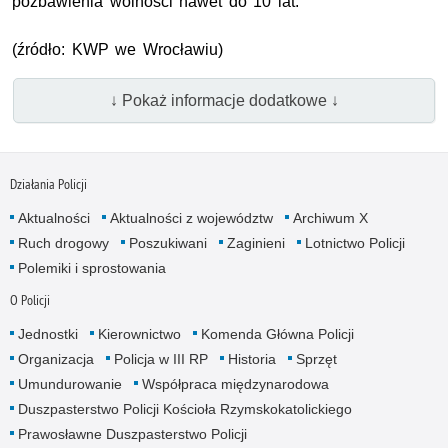
pozbawienia wolności nawet do 10 lat.
(źródło: KWP we Wrocławiu)
↓ Pokaż informacje dodatkowe ↓
Działania Policji
Aktualności
Aktualności z województw
Archiwum X
Ruch drogowy
Poszukiwani
Zaginieni
Lotnictwo Policji
Polemiki i sprostowania
O Policji
Jednostki
Kierownictwo
Komenda Główna Policji
Organizacja
Policja w III RP
Historia
Sprzęt
Umundurowanie
Współpraca międzynarodowa
Duszpasterstwo Policji Kościoła Rzymskokatolickiego
Prawosławne Duszpasterstwo Policji